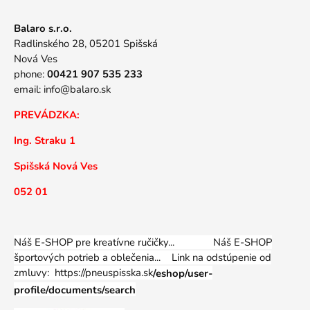
Balaro s.r.o.
Radlinského 28, 05201 Spišská
Nová Ves
phone:
00421 907 535 233
email:
info@balaro.sk
PREVÁDZKA:
Ing. Straku 1
Spišská Nová Ves
052 01
Náš E-SHOP pre kreatívne ručičky... Náš E-SHOP
športových potrieb a oblečenia...
Link na odstúpenie od
zmluvy: https://pneuspisska.sk
/eshop/user-
profile/documents/search