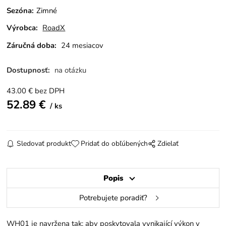
Sezóna
:
Zimné
Výrobca:
RoadX
Záručná doba:
24 mesiacov
Dostupnosť:
na otázku
43.00
€
bez DPH
52.89
€
ks
Sledovať produkt
Pridať do obľúbených
Zdielať
Popis
Potrebujete poradiť?
WH01 je navržena tak; aby poskytovala vynikající výkon v