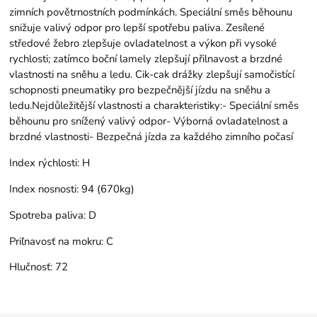
zimních povětrnostních podmínkách. Speciální směs běhounu
snižuje valivý odpor pro lepší spotřebu paliva. Zesílené
středové žebro zlepšuje ovladatelnost a výkon při vysoké
rychlosti; zatímco boční lamely zlepšují přilnavost a brzdné
vlastnosti na sněhu a ledu. Cik-cak drážky zlepšují samočistící
schopnosti pneumatiky pro bezpečnější jízdu na sněhu a
ledu.Nejdůležitější vlastnosti a charakteristiky:- Speciální směs
běhounu pro snížený valivý odpor- Výborná ovladatelnost a
brzdné vlastnosti- Bezpečná jízda za každého zimního počasí
Index rýchlosti:
H
Index nosnosti:
94 (670kg)
Spotreba paliva:
D
Priľnavosť na mokru:
C
Hlučnosť:
72