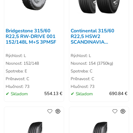
Bridgestone 315/60
Continental 315/60
R22,5 RW-DRIVE 001
R22,5 HSW2
152/148L M+S 3PMSF
SCANDINAVIA
154/150L M+S 3PMSF
Rýchlosť: L
Rýchlosť: L
Nosnosť: 152/148
Nosnosť: 154 (3750kg)
Spotreba: E
Spotreba: C
Priľnavosť: C
Priľnavosť: C
Hlučnosť: 73
Hlučnosť: 73
Skladom
554.13 €
Skladom
690.84 €