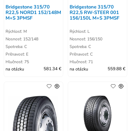
Bridgestone 315/70
Bridgestone 315/70
R22,5 NORD1 152/148M
R22,5 RW-STEER 001
M+S 3PMSF
156/150L M+S 3PMSF
Rýchlosť: M
Rýchlosť: L
Nosnosť: 152/148
Nosnosť: 156/150
Spotreba: C
Spotreba: C
Priľnavosť: E
Priľnavosť: C
Hlučnosť: 75
Hlučnosť: 71
na otázku
581.34 €
na otázku
559.88 €