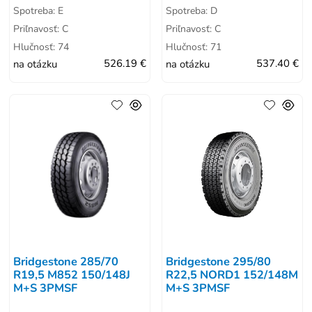
Spotreba: E
Spotreba: D
Priľnavosť: C
Priľnavosť: C
Hlučnosť: 74
Hlučnosť: 71
na otázku
526.19 €
na otázku
537.40 €
Bridgestone 285/70
Bridgestone 295/80
R19,5 M852 150/148J
R22,5 NORD1 152/148M
M+S 3PMSF
M+S 3PMSF