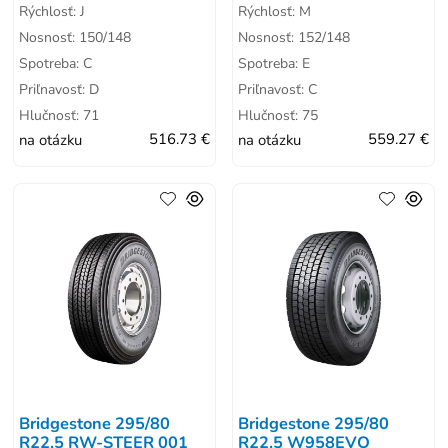
Rýchlosť: J
Rýchlosť: M
Nosnosť: 150/148
Nosnosť: 152/148
Spotreba: C
Spotreba: E
Priľnavosť: D
Priľnavosť: C
Hlučnosť: 71
Hlučnosť: 75
na otázku
516.73 €
na otázku
559.27 €
Bridgestone 295/80
Bridgestone 295/80
R22,5 RW-STEER 001
R22,5 W958EVO