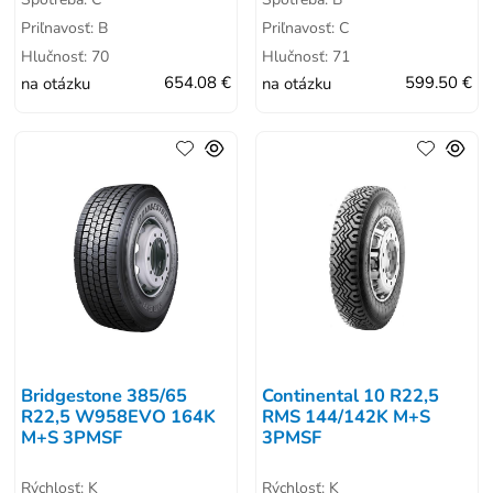
Priľnavosť: B
Priľnavosť: C
Hlučnosť: 70
Hlučnosť: 71
na otázku
654.08 €
na otázku
599.50 €
Bridgestone 385/65
Continental 10 R22,5
R22,5 W958EVO 164K
RMS 144/142K M+S
M+S 3PMSF
3PMSF
Rýchlosť: K
Rýchlosť: K