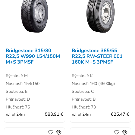
Bridgestone 315/80
Bridgestone 385/55
R22,5 W990 154/150M
R22,5 RW-STEER 001
M+S 3PMSF
160K M+S 3PMSF
Rýchlosť: M
Rýchlosť: K
Nosnosť: 154/150
Nosnosť: 160 (4500kg)
Spotreba: E
Spotreba: C
Priľnavosť: D
Priľnavosť: B
Hlučnosť: 75
Hlučnosť: 73
na otázku
583.91 €
na otázku
625.47 €