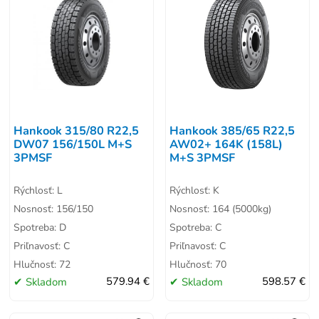
Hankook 315/80 R22,5
Hankook 385/65 R22,5
DW07 156/150L M+S
AW02+ 164K (158L)
3PMSF
M+S 3PMSF
Rýchlosť: L
Rýchlosť: K
Nosnosť: 156/150
Nosnosť: 164 (5000kg)
Spotreba: D
Spotreba: C
Priľnavosť: C
Priľnavosť: C
Hlučnosť: 72
Hlučnosť: 70
Skladom
579.94 €
Skladom
598.57 €