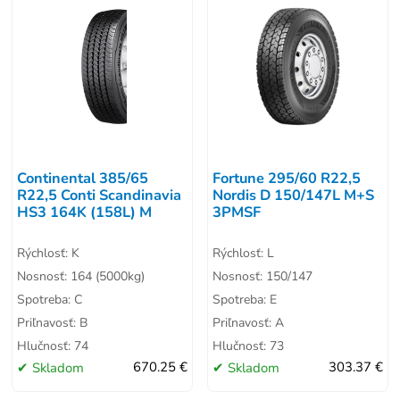
Continental 385/65
Fortune 295/60 R22,5
R22,5 Conti Scandinavia
Nordis D 150/147L M+S
HS3 164K (158L) M
3PMSF
Rýchlosť: K
Rýchlosť: L
Nosnosť: 164 (5000kg)
Nosnosť: 150/147
Spotreba: C
Spotreba: E
Priľnavosť: B
Priľnavosť: A
Hlučnosť: 74
Hlučnosť: 73
Skladom
670.25 €
Skladom
303.37 €