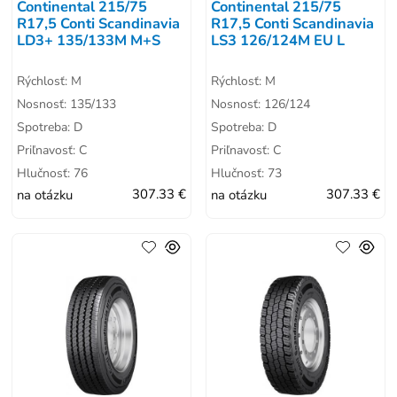
Continental 215/75
Continental 215/75
R17,5 Conti Scandinavia
R17,5 Conti Scandinavia
LD3+ 135/133M M+S
LS3 126/124M EU L
Rýchlosť: M
Rýchlosť: M
Nosnosť: 135/133
Nosnosť: 126/124
Spotreba: D
Spotreba: D
Priľnavosť: C
Priľnavosť: C
Hlučnosť: 76
Hlučnosť: 73
na otázku
307.33 €
na otázku
307.33 €