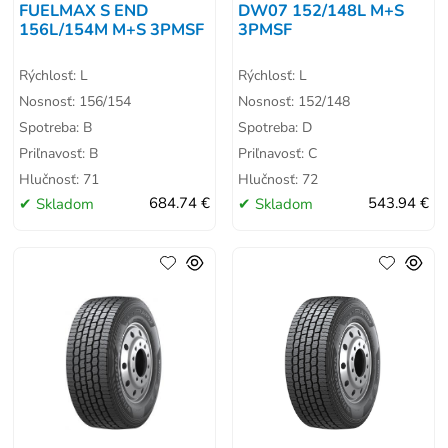
FUELMAX S END
DW07 152/148L M+S
156L/154M M+S 3PMSF
3PMSF
Rýchlosť: L
Rýchlosť: L
Nosnosť: 156/154
Nosnosť: 152/148
Spotreba: B
Spotreba: D
Priľnavosť: B
Priľnavosť: C
Hlučnosť: 71
Hlučnosť: 72
Skladom
684.74 €
Skladom
543.94 €