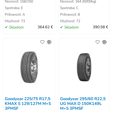
Nosnosť: 156/150
Nosnosť: 164 (5000kg)
Spotreba: E
Spotreba: C
Priľnavosť: A
Priľnavosť: B
Hlučnosť: 73
Hlučnosť: 72
Skladom
364.62 €
Skladom
390.58 €
Goodyear 225/75 R17,5
Goodyear 295/60 R22,5
KMAX S 129/127M M+S
UG MAX D 150K149L
3PMSF
M+S 3PMSF