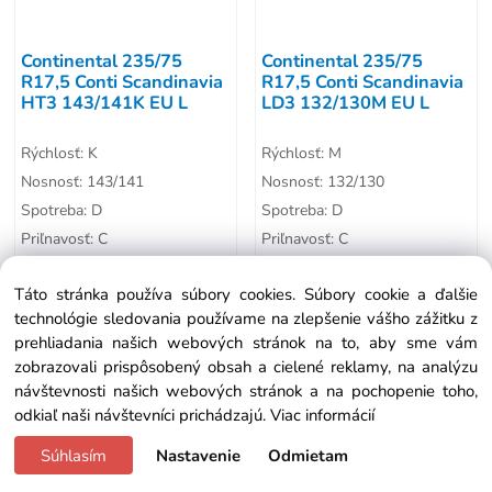
Continental 235/75
Continental 235/75
R17,5 Conti Scandinavia
R17,5 Conti Scandinavia
HT3 143/141K EU L
LD3 132/130M EU L
Rýchlosť: K
Rýchlosť: M
Nosnosť: 143/141
Nosnosť: 132/130
Spotreba: D
Spotreba: D
Priľnavosť: C
Priľnavosť: C
Hlučnosť: 72
Hlučnosť: 75
na otázku
429.50 €
na otázku
417.84 €
Táto stránka používa súbory cookies. Súbory cookie a ďalšie
technológie sledovania používame na zlepšenie vášho zážitku z
prehliadania našich webových stránok na to, aby sme vám
zobrazovali prispôsobený obsah a cielené reklamy, na analýzu
návštevnosti našich webových stránok a na pochopenie toho,
odkiaľ naši návštevníci prichádzajú.
Viac informácií
Súhlasím
Nastavenie
Odmietam