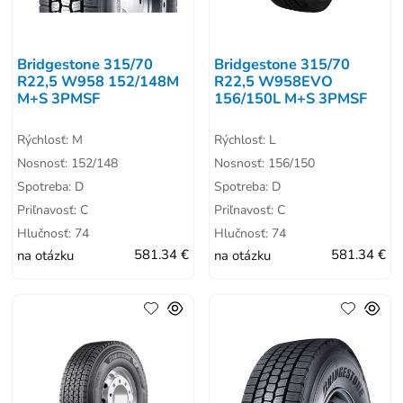
Bridgestone 315/70
Bridgestone 315/70
R22,5 W958 152/148M
R22,5 W958EVO
M+S 3PMSF
156/150L M+S 3PMSF
Rýchlosť: M
Rýchlosť: L
Nosnosť: 152/148
Nosnosť: 156/150
Spotreba: D
Spotreba: D
Priľnavosť: C
Priľnavosť: C
Hlučnosť: 74
Hlučnosť: 74
na otázku
581.34 €
na otázku
581.34 €