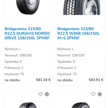
Bridgestone 315/80
Bridgestone 315/80
R22,5 DURAVIS NORDIC
R22,5 W958 156/150L
DRIVE 156/150L 3PMSF
M+S 3PMSF
Rýchlosť: L
Rýchlosť: L
Nosnosť: 156/150
Nosnosť: 156/150
Spotreba: E
Spotreba: D
Priľnavosť: C
Priľnavosť: C
Hlučnosť: 75
Hlučnosť: 72
na otázku
581.34 €
na otázku
583.91 €