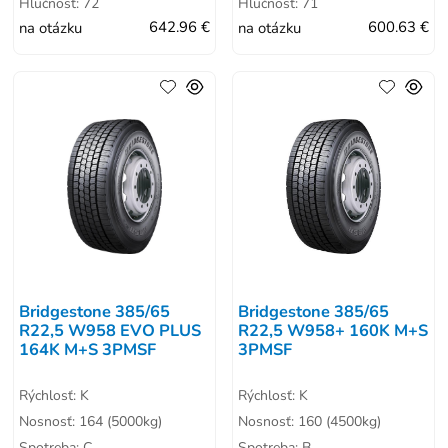
Hlučnosť: 72
Hlučnosť: 71
na otázku
642.96 €
na otázku
600.63 €
Bridgestone 385/65
Bridgestone 385/65
R22,5 W958 EVO PLUS
R22,5 W958+ 160K M+S
164K M+S 3PMSF
3PMSF
Rýchlosť: K
Rýchlosť: K
Nosnosť: 164 (5000kg)
Nosnosť: 160 (4500kg)
Spotreba: C
Spotreba: B