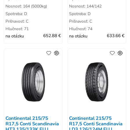
Nosnosť: 164 (5000kg)
Nosnosť: 144/142
Spotreba: D
Spotreba: D
Priľnavosť: C
Priľnavosť: C
Hlučnosť: 71
Hlučnosť: 74
na otázku
652.88 €
na otázku
633.66 €
Continental 215/75
Continental 215/75
R17,5 Conti Scandinavia
R17,5 Conti Scandinavia
HT3 135/133K EU L
LD3 126/124M EU L