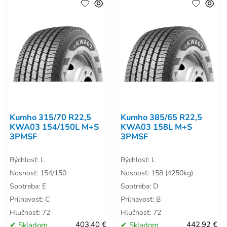
Kumho 315/70 R22,5
Kumho 385/65 R22,5
KWA03 154/150L M+S
KWA03 158L M+S
3PMSF
3PMSF
Rýchlosť: L
Rýchlosť: L
Nosnosť: 154/150
Nosnosť: 158 (4250kg)
Spotreba: E
Spotreba: D
Priľnavosť: C
Priľnavosť: B
Hlučnosť: 72
Hlučnosť: 72
Skladom
403.40 €
Skladom
442.92 €