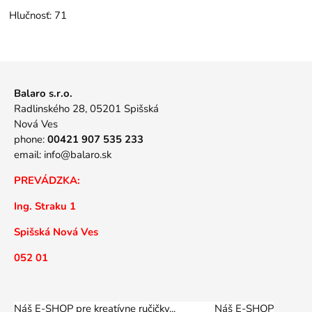
Hlučnosť:
71
Balaro s.r.o.
Radlinského 28, 05201 Spišská
Nová Ves
phone:
00421 907 535 233
email:
info@balaro.sk
PREVÁDZKA:
Ing. Straku 1
Spišská Nová Ves
052 01
Náš E-SHOP pre kreatívne ručičky... Náš E-SHOP