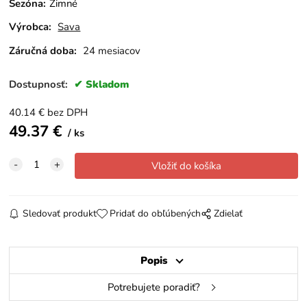
Sezóna
:
Zimné
Výrobca:
Sava
Záručná doba:
24 mesiacov
Dostupnosť:
Skladom
40.14
€
bez DPH
49.37
€
ks
Sledovať produkt
Pridať do obľúbených
Zdielať
Popis
Potrebujete poradiť?