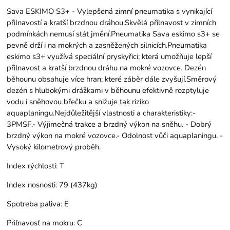
Sava ESKIMO S3+ - Vylepšená zimní pneumatika s vynikající
přilnavostí a kratší brzdnou dráhou.Skvělá přilnavost v zimních
podmínkách nemusí stát jmění.Pneumatika Sava eskimo s3+ se
pevně drží i na mokrých a zasněžených silnicích.Pneumatika
eskimo s3+ využívá speciální pryskyřici; která umožňuje lepší
přilnavost a kratší brzdnou dráhu na mokré vozovce. Dezén
běhounu obsahuje více hran; které záběr dále zvyšují.Směrový
dezén s hlubokými drážkami v běhounu efektivně rozptyluje
vodu i sněhovou břečku a snižuje tak riziko
aquaplaningu.Nejdůležitější vlastnosti a charakteristiky:-
3PMSF.- Výjimečná trakce a brzdný výkon na sněhu. - Dobrý
brzdný výkon na mokré vozovce.- Odolnost vůči aquaplaningu. -
Vysoký kilometrový proběh.
Index rýchlosti:
T
Index nosnosti:
79 (437kg)
Spotreba paliva:
E
Priľnavosť na mokru:
C