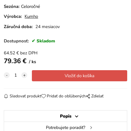
Sezóna
:
Celoročné
Výrobca:
Kumho
Záručná doba:
24 mesiacov
Dostupnosť:
Skladom
64.52
€
bez DPH
79.36
€
ks
Sledovať produkt
Pridať do obľúbených
Zdielať
Popis
Potrebujete poradiť?