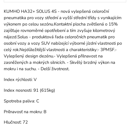
KUMHO HA32+ SOLUS 4S - nová vylepšená celoroční
pneumatika pro vozy střední a vyšší střední třídy s vynikajícím
výkonem po celou sezónu.Kontaktní plocha zvětšená o 15%
zajišťuje rovnoměrné opotřebení a tím zvyšuje kilometrový
nájezd.Solus - produktová řada celoročních pneumatik pro
osobní vozy a vozy SUV nabízející výborné jízdní vlastnosti po
celý rok.Nejdůležitější vlastnosti a charakteristiky:- 3PMSF.-
Vylepšený design dezénu.- Vylepšená přilnavost na
zasněžených a mokrých silnicích. - Skvělý brzdný výkon na
mokru i na suchu. - Delší životnost.
Index rýchlosti:
V
Index nosnosti:
91 (615kg)
Spotreba paliva:
C
Priľnavosť na mokru:
B
Hlučnosť:
72