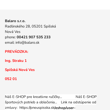
Balaro s.r.o.
Radlinského 28, 05201 Spišská
Nová Ves
phone:
00421 907 535 233
email:
info@balaro.sk
PREVÁDZKA:
Ing. Straku 1
Spišská Nová Ves
052 01
Náš E-SHOP pre kreatívne ručičky... Náš E-SHOP
športových potrieb a oblečenia...
Link na odstúpenie od
zmluvy: https://pneuspisska.sk
/eshop/user-