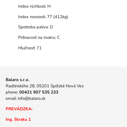
Index rýchlosti:
H
Index nosnosti:
77 (412kg)
Spotreba paliva:
D
Priľnavosť na mokru:
C
Hlučnosť:
71
Balaro s.r.o.
Radlinského 28, 05201 Spišská Nová Ves
phone:
00421 907 535 233
email:
info@balaro.sk
PREVÁDZKA:
Ing. Straku 1