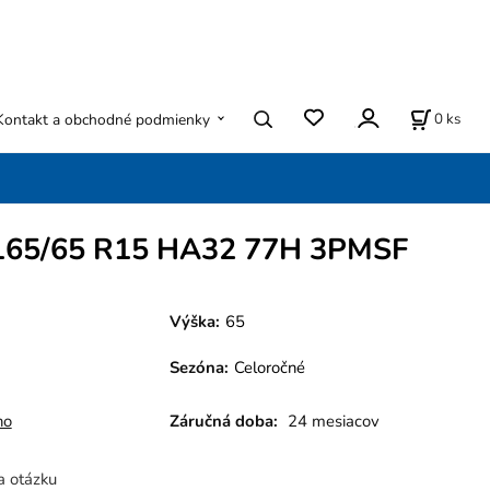
0
ks
Kontakt a obchodné podmienky
165/65 R15 HA32 77H 3PMSF
Výška:
65
Sezóna
:
Celoročné
ho
Záručná doba:
24 mesiacov
a otázku