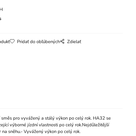
PH
s
odukt
Pridať do obľúbených
Zdielať
í směs pro vyvážený a stálý výkon po celý rok. HA32 se
cí výborné jízdní vlastnosti po celý rok.Nejdůležitější
běr na sněhu.- Vyvážený výkon po celý rok.