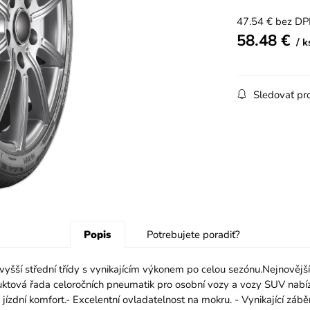
47.54
€
bez D
58.48
€
k
Sledovať pr
Popis
Potrebujete poradiť?
šší střední třídy s vynikajícím výkonem po celou sezónu.Nejnovějš
ktová řada celoročních pneumatik pro osobní vozy a vozy SUV nabízejí
a jízdní komfort.- Excelentní ovladatelnost na mokru. - Vynikající zá