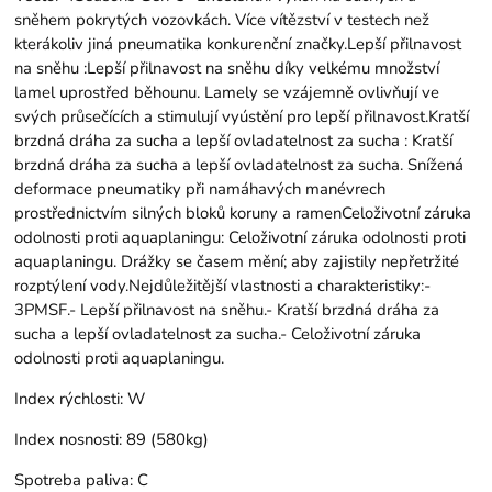
sněhem pokrytých vozovkách. Více vítězství v testech než
kterákoliv jiná pneumatika konkurenční značky.Lepší přilnavost
na sněhu :Lepší přilnavost na sněhu díky velkému množství
lamel uprostřed běhounu. Lamely se vzájemně ovlivňují ve
svých průsečících a stimulují vyústění pro lepší přilnavost.Kratší
brzdná dráha za sucha a lepší ovladatelnost za sucha : Kratší
brzdná dráha za sucha a lepší ovladatelnost za sucha. Snížená
deformace pneumatiky při namáhavých manévrech
prostřednictvím silných bloků koruny a ramenCeloživotní záruka
odolnosti proti aquaplaningu: Celoživotní záruka odolnosti proti
aquaplaningu. Drážky se časem mění; aby zajistily nepřetržité
rozptýlení vody.Nejdůležitější vlastnosti a charakteristiky:-
3PMSF.- Lepší přilnavost na sněhu.- Kratší brzdná dráha za
sucha a lepší ovladatelnost za sucha.- Celoživotní záruka
odolnosti proti aquaplaningu.
Index rýchlosti:
W
Index nosnosti:
89 (580kg)
Spotreba paliva:
C