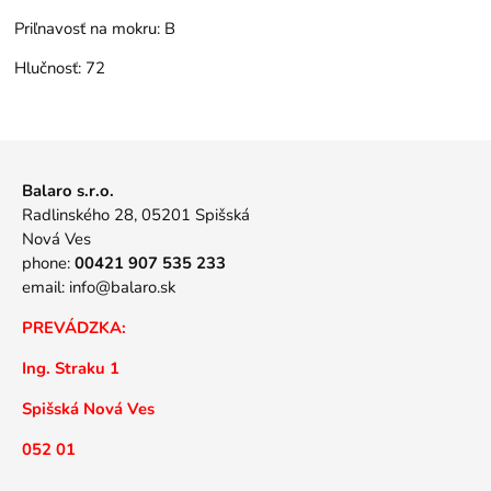
Priľnavosť na mokru:
B
Hlučnosť:
72
Balaro s.r.o.
Radlinského 28, 05201 Spišská
Nová Ves
phone:
00421 907 535 233
email:
info@balaro.sk
PREVÁDZKA:
Ing. Straku 1
Spišská Nová Ves
052 01