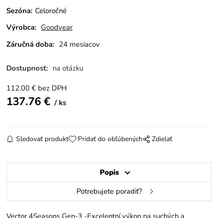
Sezóna
:
Celoročné
Výrobca:
Goodyear
Záručná doba:
24 mesiacov
Dostupnosť:
na otázku
112.00
€
bez DPH
137.76
€
ks
Sledovať produkt
Pridať do obľúbených
Zdielať
Popis
Potrebujete poradiť?
Vector 4Seasons Gen-3 -Excelentní výkon na suchých a