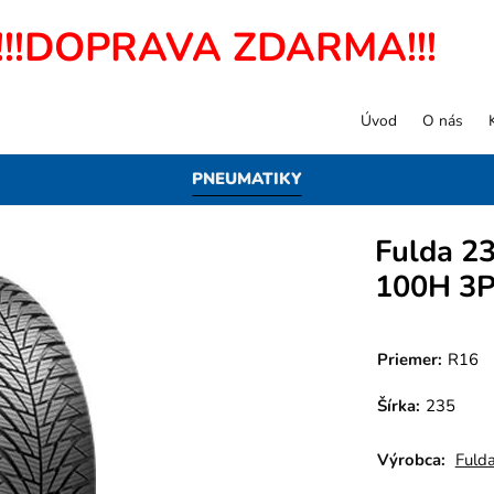
!!!DOPRAVA ZDARMA!!!
Úvod
O nás
PNEUMATIKY
Fulda 2
100H 3
Priemer:
R16
Šírka:
235
Výrobca:
Fuld