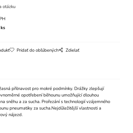
a otázku
DPH
ks
odukt
Pridať do obľúbených
Zdielať
žasná přilnavost pro mokré podmínky. Drážky zlepšují
 Rovnoměrné opotřebení běhounu umožňující dlouhou
na sněhu a za sucha. Prořezání s technologií vzájemného
unu pneumatiky za sucha.Nejdůležitější vlastnosti a
rový nájezd.