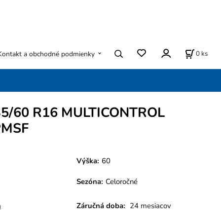
0
ks
Kontakt a obchodné podmienky
35/60 R16 MULTICONTROL
PMSF
Výška:
60
Sezóna
:
Celoročné
a
Záručná doba:
24 mesiacov