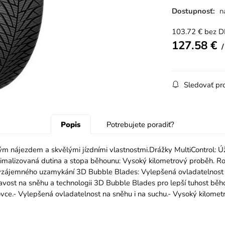
Dostupnosť:
n
103.72
€
bez 
127.58
€
Sledovať pr
Popis
Potrebujete poradiť?
ým nájezdem a skvělými jízdními vlastnostmi.Drážky MultiControl: Ú
.Optimalizovaná dutina a stopa běhounu: Vysoký kilometrový proběh.
ií vzájemného uzamykání 3D Bubble Blades: Vylepšená ovladatelnost 
vost na sněhu a technologii 3D Bubble Blades pro lepší tuhost běho
vce.- Vylepšená ovladatelnost na sněhu i na suchu.- Vysoký kilomet