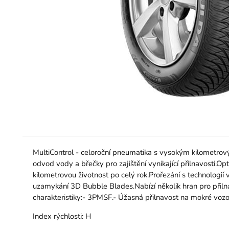
MultiControl - celoroční pneumatika s vysokým kilometrov
odvod vody a břečky pro zajištění vynikající přilnavosti
kilometrovou životnost po celý rok.Prořezání s technolog
uzamykání 3D Bubble Blades.Nabízí několik hran pro přilna
charakteristiky:- 3PMSF.- Úžasná přilnavost na mokré vozo
Index rýchlosti:
H