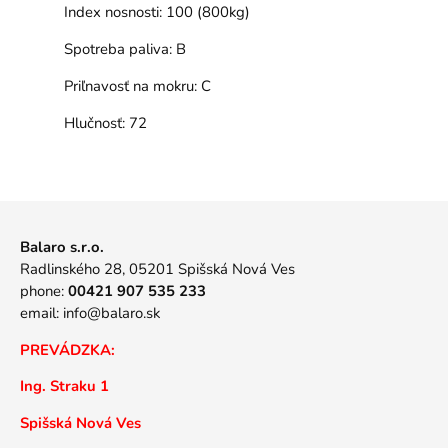
Index nosnosti:
100 (800kg)
Spotreba paliva:
B
Priľnavosť na mokru:
C
Hlučnosť:
72
Balaro s.r.o.
Radlinského 28, 05201 Spišská Nová Ves
phone:
00421 907 535 233
email:
info@balaro.sk
PREVÁDZKA:
Ing. Straku 1
Spišská Nová Ves