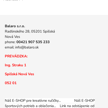
Balaro s.r.o.
Radlinského 28, 05201 Spišská
Nová Ves
phone:
00421 907 535 233
email:
info@balaro.sk
PREVÁDZKA:
Ing. Straku 1
Spišská Nová Ves
052 01
Náš E-SHOP pre kreatívne ručičky... Náš E-SHOP
športových potrieb a oblečenia...
Link na odstúpenie od