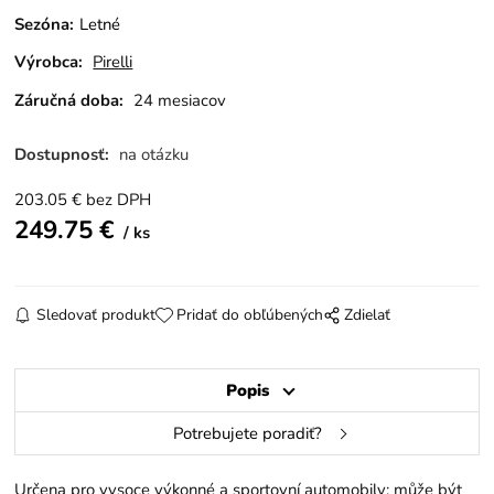
Sezóna
:
Letné
Výrobca:
Pirelli
Záručná doba:
24 mesiacov
Dostupnosť:
na otázku
203.05
€
bez DPH
249.75
€
ks
Sledovať produkt
Pridať do obľúbených
Zdielať
Popis
Potrebujete poradiť?
Určena pro vysoce výkonné a sportovní automobily; může být