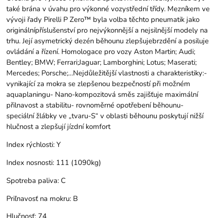
také brána v úvahu pro výkonné vozystřední třídy. Mezníkem ve
vývoji řady Pirelli P Zero™ byla volba těchto pneumatik jako
originálnípříslušenství pro nejvýkonnější a nejsilnější modely na
trhu. Její asymetrický dezén běhounu zlepšujebrzdění a posiluje
ovládání a řízení. Homologace pro vozy Aston Martin; Audi;
Bentley; BMW; Ferrari;Jaguar; Lamborghini; Lotus; Maserati;
Mercedes; Porsche;…Nejdůležitější vlastnosti a charakteristiky:-
vynikající za mokra se zlepšenou bezpečností při možném
aquaplaningu- Nano-kompozitová směs zajišťuje maximální
přilnavost a stabilitu- rovnoměrné opotřebení běhounu-
speciální žlábky ve „tvaru-S“ v oblasti běhounu poskytují nižší
hlučnost a zlepšují jízdní komfort
Index rýchlosti:
Y
Index nosnosti:
111 (1090kg)
Spotreba paliva:
C
Priľnavosť na mokru:
B
Hlučnosť:
74