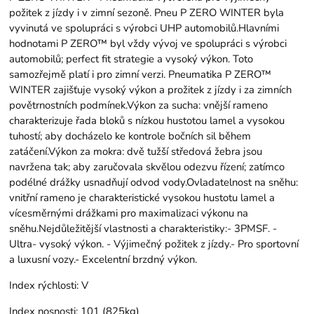
požitek z jízdy i v zimní sezoně. Pneu P ZERO WINTER byla
vyvinutá ve spolupráci s výrobci UHP automobilů.Hlavními
hodnotami P ZERO™ byl vždy vývoj ve spolupráci s výrobci
automobilů; perfect fit strategie a vysoký výkon. Toto
samozřejmě platí i pro zimní verzi. Pneumatika P ZERO™
WINTER zajišťuje vysoký výkon a prožitek z jízdy i za zimních
povětrnostních podmínek.Výkon za sucha: vnější rameno
charakterizuje řada bloků s nízkou hustotou lamel a vysokou
tuhostí; aby docházelo ke kontrole bočních sil během
zatáčení.Výkon za mokra: dvě tužší středová žebra jsou
navržena tak; aby zaručovala skvělou odezvu řízení; zatímco
podélné drážky usnadňují odvod vody.Ovladatelnost na sněhu:
vnitřní rameno je charakteristické vysokou hustotu lamel a
vícesměrnými drážkami pro maximalizaci výkonu na
sněhu.Nejdůležitější vlastnosti a charakteristiky:- 3PMSF. -
Ultra- vysoký výkon. - Výjimečný požitek z jízdy.- Pro sportovní
a luxusní vozy.- Excelentní brzdný výkon.
Index rýchlosti:
V
Index nosnosti:
101 (825kg)