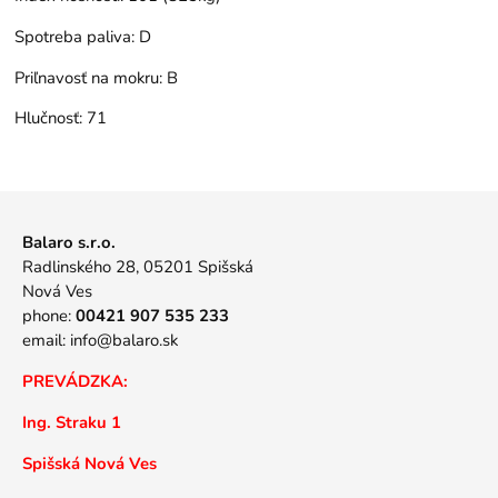
Spotreba paliva:
D
Priľnavosť na mokru:
B
Hlučnosť:
71
Balaro s.r.o.
Radlinského 28, 05201 Spišská
Nová Ves
phone:
00421 907 535 233
email:
info@balaro.sk
PREVÁDZKA:
Ing. Straku 1
Spišská Nová Ves