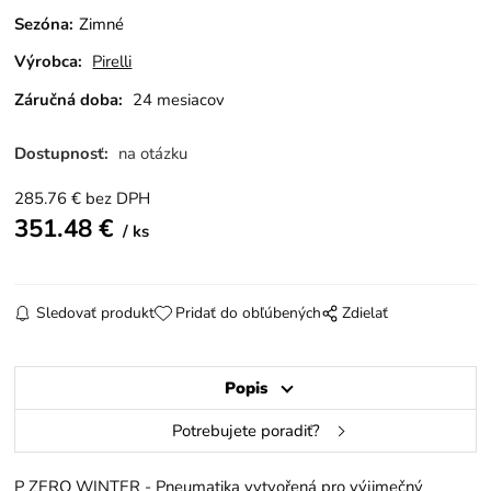
Sezóna
:
Zimné
Výrobca:
Pirelli
Záručná doba:
24 mesiacov
Dostupnosť:
na otázku
285.76
€
bez DPH
351.48
€
ks
Sledovať produkt
Pridať do obľúbených
Zdielať
Popis
Potrebujete poradiť?
P ZERO WINTER - Pneumatika vytvořená pro výjimečný