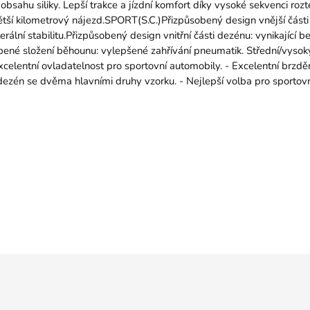
sahu siliky. Lepší trakce a jízdní komfort díky vysoké sekvenci ro
ětší kilometrový nájezd.SPORT(S.C.)Přizpůsobený design vnější části
erální stabilitu.Přizpůsobený design vnitřní části dezénu: vynikající
obené složení běhounu: vylepšené zahřívání pneumatik. Střední/vysok
xcelentní ovladatelnost pro sportovní automobily. - Excelentní brzdění 
dezén se dvěma hlavními druhy vzorku. - Nejlepší volba pro sportov