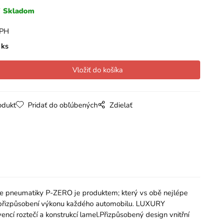
Skladom
DPH
ks
odukt
Pridať do obľúbených
Zdielať
ace pneumatiky P-ZERO je produktem; který vs obě nejlépe
tní přizpůsobení výkonu každého automobilu. LUXURY
ncí roztečí a konstrukcí lamel.Přizpůsobený design vnitřní