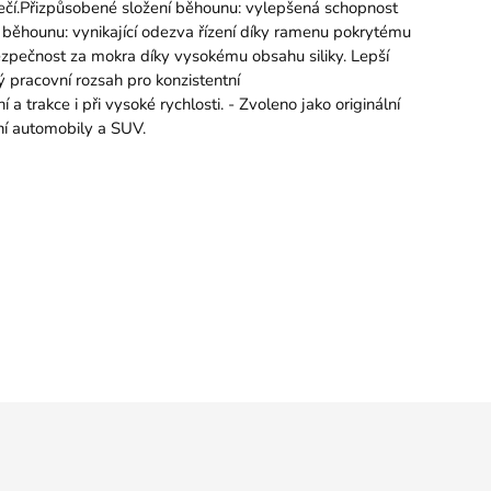
ztečí.Přizpůsobené složení běhounu: vylepšená schopnost
 běhounu: vynikající odezva řízení díky ramenu pokrytému
 bezpečnost za mokra díky vysokému obsahu siliky. Lepší
ý pracovní rozsah pro konzistentní
a trakce i při vysoké rychlosti. - Zvoleno jako originální
ní automobily a SUV.