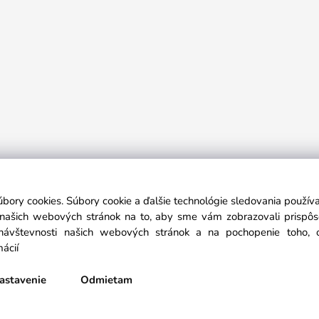
h potrieb a oblečenia...
Link na odstúpenie od zmluvy: https://pn
úbory cookies. Súbory cookie a ďalšie technológie sledovania použí
a našich webových stránok na to, aby sme vám zobrazovali prispô
návštevnosti našich webových stránok a na pochopenie toho, od
mácií
astavenie
Odmietam