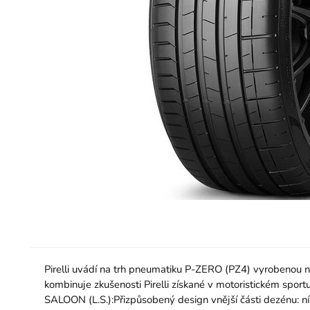
Pirelli uvádí na trh pneumatiku P-ZERO (PZ4) vyrobenou n
kombinuje zkušenosti Pirelli získané v motoristickém spor
SALOON (L.S.):Přizpůsobený design vnější části dezénu: ní