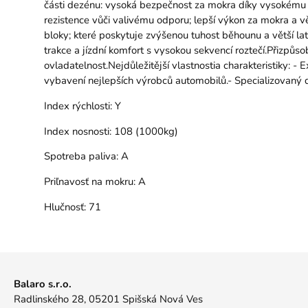
části dezénu: vysoká bezpečnost za mokra díky vysokému ob
rezistence vůči valivému odporu; lepší výkon za mokra a v
bloky; které poskytuje zvýšenou tuhost běhounu a větší lat
trakce a jízdní komfort s vysokou sekvencí roztečí.Přizpůs
ovladatelnost.Nejdůležitější vlastnostia charakteristiky: - E
vybavení nejlepších výrobců automobilů.- Specializovaný 
Index rýchlosti:
Y
Index nosnosti:
108 (1000kg)
Spotreba paliva:
A
Priľnavosť na mokru:
A
Hlučnosť:
71
Balaro s.r.o.
Radlinského 28, 05201 Spišská Nová Ves