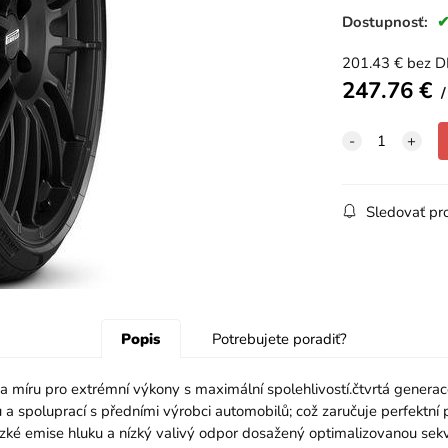
Dostupnosť:
201.43
€
bez 
247.76
€
Sledovať pr
Popis
Potrebujete poradiť?
a míru pro extrémní výkony s maximální spolehlivostí.čtvrtá gener
tu a spoluprací s předními výrobci automobilů; což zaručuje perfek
zké emise hluku a nízký valivý odpor dosažený optimalizovanou sekve