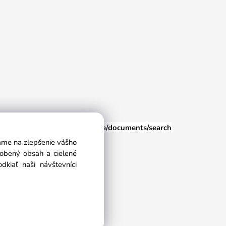
euspisska.sk
/eshop/user-profile/documents/search
vame na zlepšenie vášho
sobený obsah a cielené
kiaľ naši návštevníci