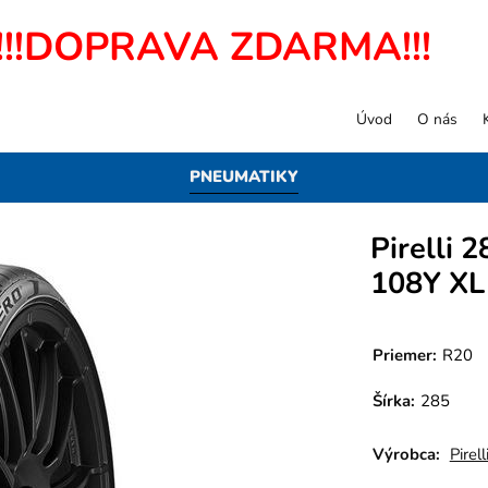
!!!DOPRAVA ZDARMA!!!
Úvod
O nás
PNEUMATIKY
Pirelli 
108Y XL
Priemer:
R20
Šírka:
285
Výrobca:
Pirell