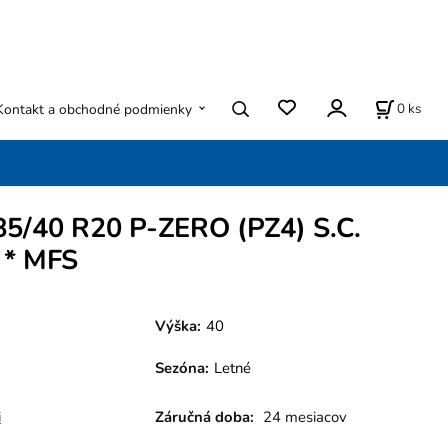
0
ks
Kontakt a obchodné podmienky
285/40 R20 P-ZERO (PZ4) S.C.
 * MFS
Výška:
40
Sezóna
:
Letné
i
Záručná doba:
24 mesiacov