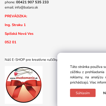
phone:
00421 907 535 233
email:
info@balaro.sk
PREVÁDZKA:
Ing. Straku 1
Spišská Nová Ves
052 01
Náš E-SHOP pre kreatívne ručičky... Náš E-SHOP športovýc
Táto stránka používa s
zážitku z prehliadani
reklamy, na analýzu 
prichádzajú.
Viac infor
Súhlasím
N