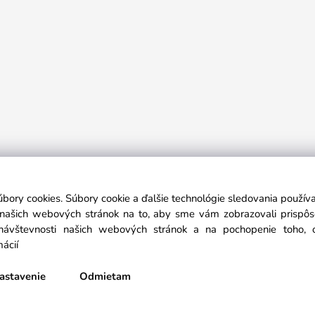
h potrieb a oblečenia...
Link na odstúpenie od zmluvy: https://pn
úbory cookies. Súbory cookie a ďalšie technológie sledovania použí
a našich webových stránok na to, aby sme vám zobrazovali prispô
návštevnosti našich webových stránok a na pochopenie toho, od
mácií
astavenie
Odmietam