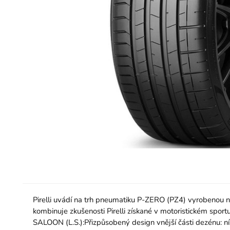
Pirelli uvádí na trh pneumatiku P-ZERO (PZ4) vyrobenou n
kombinuje zkušenosti Pirelli získané v motoristickém spor
SALOON (L.S.):Přizpůsobený design vnější části dezénu: ní