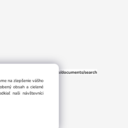
euspisska.sk
/eshop/user-profile/documents/search
vame na zlepšenie vášho
sobený obsah a cielené
kiaľ naši návštevníci