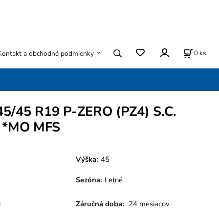
0
ks
Kontakt a obchodné podmienky
245/45 R19 P-ZERO (PZ4) S.C.
L *MO MFS
Výška:
45
Sezóna
:
Letné
i
Záručná doba:
24 mesiacov