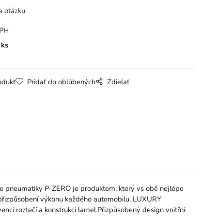
a otázku
DPH
ks
odukt
Pridať do obľúbených
Zdielať
ace pneumatiky P-ZERO je produktem; který vs obě nejlépe
tní přizpůsobení výkonu každého automobilu. LUXURY
ncí roztečí a konstrukcí lamel.Přizpůsobený design vnitřní