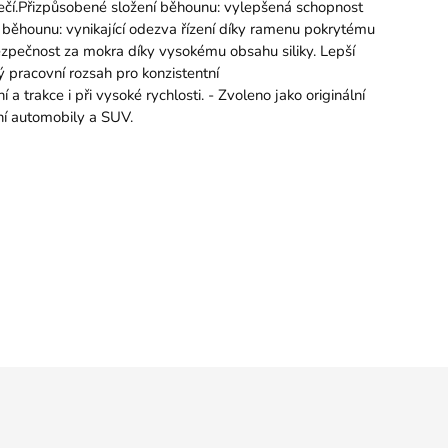
ztečí.Přizpůsobené složení běhounu: vylepšená schopnost
 běhounu: vynikající odezva řízení díky ramenu pokrytému
 bezpečnost za mokra díky vysokému obsahu siliky. Lepší
ý pracovní rozsah pro konzistentní
a trakce i při vysoké rychlosti. - Zvoleno jako originální
ní automobily a SUV.