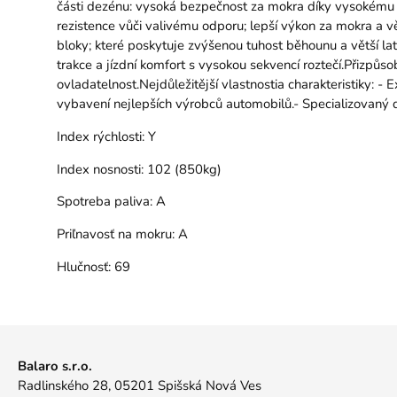
části dezénu: vysoká bezpečnost za mokra díky vysokému ob
rezistence vůči valivému odporu; lepší výkon za mokra a v
bloky; které poskytuje zvýšenou tuhost běhounu a větší lat
trakce a jízdní komfort s vysokou sekvencí roztečí.Přizpůs
ovladatelnost.Nejdůležitější vlastnostia charakteristiky: - E
vybavení nejlepších výrobců automobilů.- Specializovaný 
Index rýchlosti:
Y
Index nosnosti:
102 (850kg)
Spotreba paliva:
A
Priľnavosť na mokru:
A
Hlučnosť:
69
Balaro s.r.o.
Radlinského 28, 05201 Spišská Nová Ves