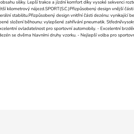
sahu siliky. Lepší trakce a jízdní komfort díky vysoké sekvenci ro
ětší kilometrový nájezd.SPORT(S.C.)Přizpůsobený design vnější části
erální stabilitu.Přizpůsobený design vnitřní části dezénu: vynikající
obené složení běhounu: vylepšené zahřívání pneumatik. Střední/vysok
xcelentní ovladatelnost pro sportovní automobily. - Excelentní brzdění 
dezén se dvěma hlavními druhy vzorku. - Nejlepší volba pro sportov