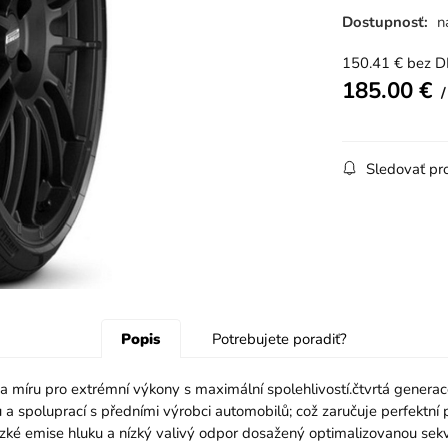
Dostupnosť:
n
150.41
€
bez 
185.00
€
Sledovať pr
Popis
Potrebujete poradiť?
a míru pro extrémní výkony s maximální spolehlivostí.čtvrtá gener
tu a spoluprací s předními výrobci automobilů; což zaručuje perfek
zké emise hluku a nízký valivý odpor dosažený optimalizovanou sekve