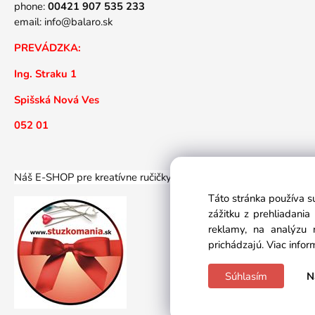
phone:
00421 907 535 233
email:
info@balaro.sk
PREVÁDZKA:
Ing. Straku 1
Spišská Nová Ves
052 01
Náš E-SHOP pre kreatívne ručičky... Náš E-SHOP športovýc
Táto stránka používa s
zážitku z prehliadani
reklamy, na analýzu 
prichádzajú.
Viac infor
Súhlasím
N