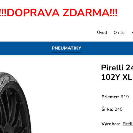
!!!DOPRAVA ZDARMA!!!
Úvod
O nás
PNEUMATIKY
Pirelli 
102Y X
Priemer:
R19
Šírka:
245
Výrobca:
Pirell