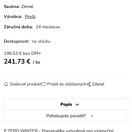
Sezóna
:
Zimné
Výrobca:
Pirelli
Záručná doba:
24 mesiacov
Dostupnosť:
na otázku
196.53
€
bez DPH
241.73
€
ks
Sledovať produkt
Pridať do obľúbených
Zdielať
Popis
Potrebujete poradiť?
P ZERO WINTER - Pneumatika vytvořená pro výjimečný