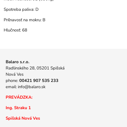
Spotreba paliva:
D
Priľnavosť na mokru:
B
Hlučnosť:
68
Balaro s.r.o.
Radlinského 28, 05201 Spišská
Nová Ves
phone:
00421 907 535 233
email:
info@balaro.sk
PREVÁDZKA:
Ing. Straku 1
Spišská Nová Ves