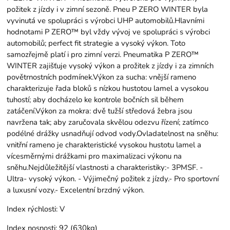
požitek z jízdy i v zimní sezoně. Pneu P ZERO WINTER byla
vyvinutá ve spolupráci s výrobci UHP automobilů.Hlavními
hodnotami P ZERO™ byl vždy vývoj ve spolupráci s výrobci
automobilů; perfect fit strategie a vysoký výkon. Toto
samozřejmě platí i pro zimní verzi. Pneumatika P ZERO™
WINTER zajišťuje vysoký výkon a prožitek z jízdy i za zimních
povětrnostních podmínek.Výkon za sucha: vnější rameno
charakterizuje řada bloků s nízkou hustotou lamel a vysokou
tuhostí; aby docházelo ke kontrole bočních sil během
zatáčení.Výkon za mokra: dvě tužší středová žebra jsou
navržena tak; aby zaručovala skvělou odezvu řízení; zatímco
podélné drážky usnadňují odvod vody.Ovladatelnost na sněhu:
vnitřní rameno je charakteristické vysokou hustotu lamel a
vícesměrnými drážkami pro maximalizaci výkonu na
sněhu.Nejdůležitější vlastnosti a charakteristiky:- 3PMSF. -
Ultra- vysoký výkon. - Výjimečný požitek z jízdy.- Pro sportovní
a luxusní vozy.- Excelentní brzdný výkon.
Index rýchlosti:
V
Index nosnosti:
92 (630kg)