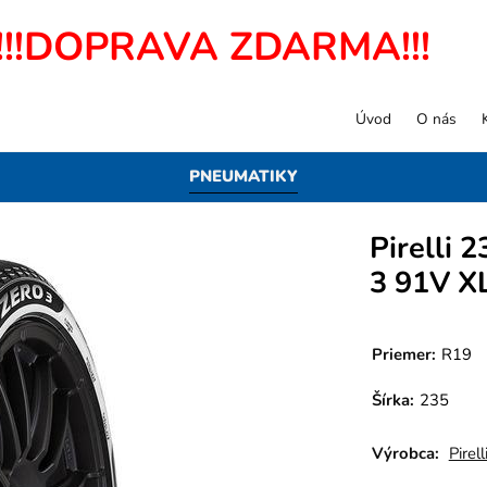
!!!DOPRAVA ZDARMA!!!
Úvod
O nás
PNEUMATIKY
Pirelli
3 91V X
Priemer:
R19
Šírka:
235
Výrobca:
Pirell