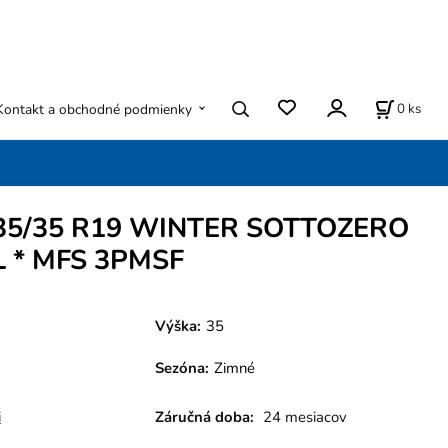
0
ks
Kontakt a obchodné podmienky
 235/35 R19 WINTER SOTTOZERO
L * MFS 3PMSF
Výška:
35
Sezóna
:
Zimné
i
Záručná doba:
24 mesiacov