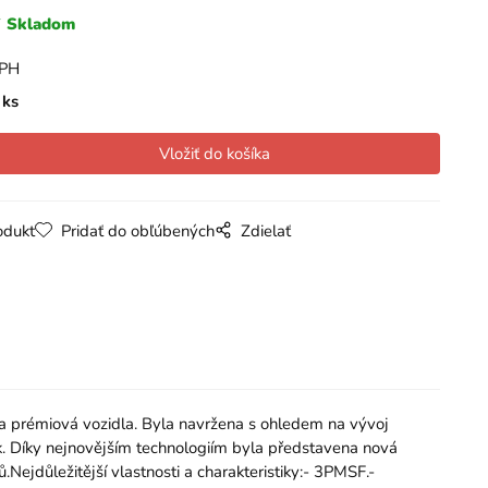
Skladom
DPH
ks
odukt
Pridať do obľúbených
Zdielať
 prémiová vozidla. Byla navržena s ohledem na vývoj
k. Díky nejnovějším technologiím byla představena nová
ejdůležitější vlastnosti a charakteristiky:- 3PMSF.-