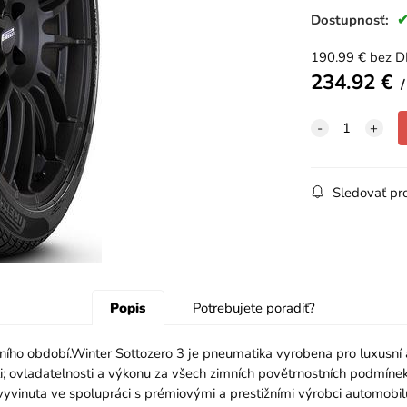
Dostupnosť:
190.99
€
bez 
234.92
€
Sledovať pr
Popis
Potrebujete poradiť?
 období.Winter Sottozero 3 je pneumatika vyrobena pro luxusní a
; ovladatelnosti a výkonu za všech zimních povětrnostních podmíne
vinuta ve spolupráci s prémiovými a prestižními výrobci automobilů.N