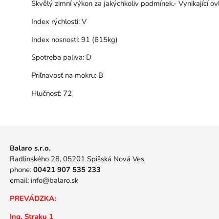
Skvělý zimní výkon za jakýchkoliv podmínek.- Vynikající o
Index rýchlosti:
V
Index nosnosti:
91 (615kg)
Spotreba paliva:
D
Priľnavosť na mokru:
B
Hlučnosť:
72
Balaro s.r.o.
Radlinského 28, 05201 Spišská Nová Ves
phone:
00421 907 535 233
email:
info@balaro.sk
PREVÁDZKA:
Ing. Straku 1