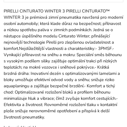
PIRELLI CINTURATO WINTER 3 PIRELLI CINTURATO™
WINTER 3 je prémiová zimní pneumatika navržená pro moderní
osobní automobily; která klade důraz na bezpečnost; přilnavost
a nízkou spotřebu paliva v zimních podmínkách. Jedná se o
nástupce úspěšného modelu Cinturato Winter; přinášející
nejnovější technologie Pirelli pro zlepšenou ovladatelnost a
komfort.Nejdůležitější vlastnosti a charakteristiky:- 3PMSF.-
Vynikající přilnavost na sněhu a mokru: Speciální směs běhounu
s vysokým podílem siliky zajišťuje optimální trakci při nízkých
teplotách; na mokré vozovce i sněhové pokrývce.- Krátká
brzdná dráha: Inovativní dezén s optimalizovanými lamelami a
bloky umožňuje efektivní odvod vody a sněhu; snižuje riziko
aquaplaningu a zajišťuje bezpečné brzdění.- Komfort a tichý
chod: Optimalizované rozložení bloků a profilem běhounu
minimalizuje hluk a vibrace; čímž zvyšuje komfort cestujících.-
Efektivita a životnost: Rovnoměrné rozložení tlaku v kontaktní
ploše snižuje nerovnoměrné opotřebení a přispívá k delší
životnosti pneumatiky.