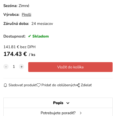
Sezóna
:
Zimné
Výrobca:
Pirelli
Záručná doba:
24 mesiacov
Dostupnosť:
Skladom
141.81
€
bez DPH
174.43
€
ks
Sledovať produkt
Pridať do obľúbených
Zdielať
Popis
Potrebujete poradiť?