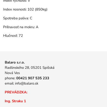
Index rýchlosti:
V
Index nosnosti:
102 (850kg)
Spotreba paliva:
C
Priľnavosť na mokru:
A
Hlučnosť:
72
Balaro s.r.o.
Radlinského 28, 05201 Spišská
Nová Ves
phone:
00421 907 535 233
email:
info@balaro.sk
PREVÁDZKA:
Ing. Straku 1