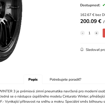
Dostupnosť:
162.67
€
bez 
200.09
€
Sledovať pr
Popis
Potrebujete poradiť?
 3 je prémiová zimní pneumatika navržená pro moderní osobní a
 Jedná se o nástupce úspěšného modelu Cinturato Winter; přinášející 
SF.- Vynikající přilnavost na sněhu a mokru: Speciální směs běhounu s 