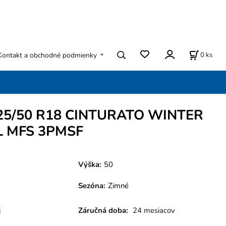
0
ks
Kontakt a obchodné podmienky
 225/50 R18 CINTURATO WINTER
L MFS 3PMSF
Výška:
50
Sezóna
:
Zimné
i
Záručná doba:
24 mesiacov