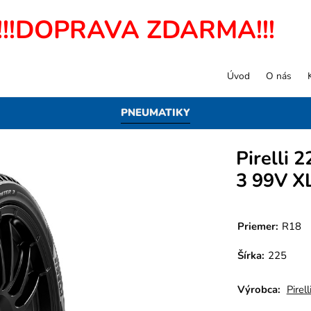
!!!DOPRAVA ZDARMA!!!
Úvod
O nás
PNEUMATIKY
Pirelli
3 99V X
Priemer:
R18
Šírka:
225
Výrobca:
Pirell