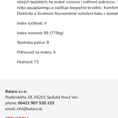
nízkých teplotách; na mokré vozovce i sněhové pokrývce.-
riziko aquaplaningu a zajišťuje bezpečné brzdění.- Komfort
Efektivita a životnost: Rovnoměrné rozložení tlaku v konta
Index rýchlosti:
V
Index nosnosti:
99 (775kg)
Spotreba paliva:
B
Priľnavosť na mokru:
A
Hlučnosť:
72
Balaro s.r.o.
Radlinského 28, 05201 Spišská Nová Ves
phone:
00421 907 535 233
email:
info@balaro.sk