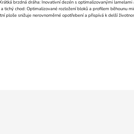
 Krátká brzdná dráha: Inovativní dezén s optimalizovanými lamelami 
 a tichý chod: Optimalizované rozložení bloků a profilem běhounu mini
ktní ploše snižuje nerovnoměrné opotřebení a přispívá k delší životno