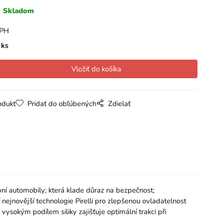
Skladom
DPH
ks
odukt
Pridať do obľúbených
Zdielať
utomobily; která klade důraz na bezpečnost;
nejnovější technologie Pirelli pro zlepšenou ovladatelnost
vysokým podílem siliky zajišťuje optimální trakci při