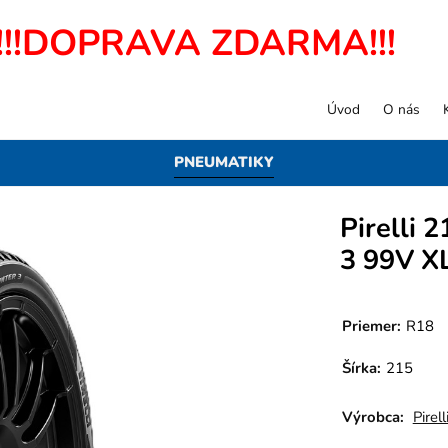
!!!DOPRAVA ZDARMA!!!
Úvod
O nás
PNEUMATIKY
Pirelli
3 99V X
Priemer:
R18
Šírka:
215
Výrobca:
Pirell