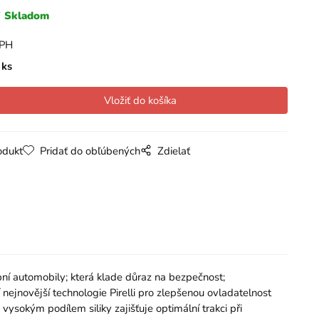
Skladom
DPH
ks
odukt
Pridať do obľúbených
Zdielať
utomobily; která klade důraz na bezpečnost;
nejnovější technologie Pirelli pro zlepšenou ovladatelnost
vysokým podílem siliky zajišťuje optimální trakci při