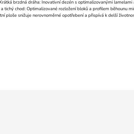
 Krátká brzdná dráha: Inovativní dezén s optimalizovanými lamelami 
 a tichý chod: Optimalizované rozložení bloků a profilem běhounu mini
ktní ploše snižuje nerovnoměrné opotřebení a přispívá k delší životno