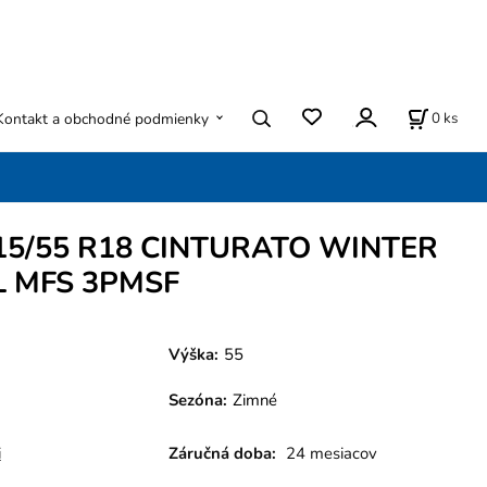
0
ks
Kontakt a obchodné podmienky
 215/55 R18 CINTURATO WINTER
L MFS 3PMSF
Výška:
55
Sezóna
:
Zimné
i
Záručná doba:
24 mesiacov