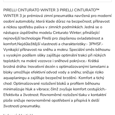
PIRELLI CINTURATO WINTER 3 PIRELLI CINTURATO™
WINTER 3 je prémiová zimní pneumatika navržená pro moderní
osobní automobily; která klade důraz na bezpečnost; přilnavost
a nízkou spotřebu paliva v zimních podmínkách. Jedná se o
nástupce úspěšného modelu Cinturato Winter; přinášející
nejnovější technologie Pirelli pro zlepšenou ovladatelnost a
komfort.Nejdůležitější vlastnosti a charakteristiky:- 3PMSF.-
Vynikající přilnavost na sněhu a mokru: Speciální směs běhounu
s vysokým podílem siliky zajišťuje optimální trakci při nízkých
teplotách; na mokré vozovce i sněhové pokrývce.- Krátká
brzdná dráha: Inovativní dezén s optimalizovanými lamelami a
bloky umožňuje efektivní odvod vody a sněhu; snižuje riziko
aquaplaningu a zajišťuje bezpečné brzdění.- Komfort a tichý
chod: Optimalizované rozložení bloků a profilem běhounu
minimalizuje hluk a vibrace; čímž zvyšuje komfort cestujících.-
Efektivita a životnost: Rovnoměrné rozložení tlaku v kontaktní
ploše snižuje nerovnoměrné opotřebení a přispívá k delší
životnosti pneumatiky.