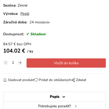
Sezóna
:
Zimné
Výrobca:
Pirelli
Záručná doba:
24 mesiacov
Dostupnosť:
Skladom
84.57
€
bez DPH
104.02
€
ks
Sledovať produkt
Pridať do obľúbených
Zdielať
Popis
Potrebujete poradiť?