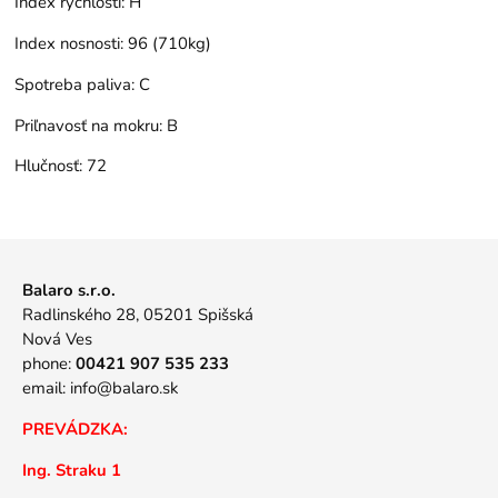
Index rýchlosti:
H
Index nosnosti:
96 (710kg)
Spotreba paliva:
C
Priľnavosť na mokru:
B
Hlučnosť:
72
Balaro s.r.o.
Radlinského 28, 05201 Spišská
Nová Ves
phone:
00421 907 535 233
email:
info@balaro.sk
PREVÁDZKA:
Ing. Straku 1