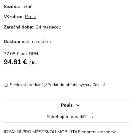
Sezóna
:
Letné
Výrobca:
Pirelli
Záručná doba:
24 mesiacov
Dostupnosť:
na otázku
77.08
€
bez DPH
94.81
€
ks
Sledovať produkt
Pridať do obľúbených
Zdielať
Popis
Potrebujete poradiť?
IDEÁLNÍ PRO MĚSTSKOU MOBILITA​Elegantní a osobitý;