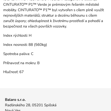
CINTURATO™ P1™ Verde je prémiovým řešením městské
mobility. CINTURATO™ P1™ byl vytvořen s cílem plně využít
nejnovějších materiálů; struktur a dezénu běhounu s cílem
zaručit úspory; ohleduplnost k životnímu prostředí a pohodlí a
bezpečnost na všech površích vozovky.
Index rýchlosti:
H
Index nosnosti:
88 (560kg)
Spotreba paliva:
C
Priľnavosť na mokru:
B
Hlučnosť:
67
Balaro s.r.o.
Radlinského 28, 05201 Spišská
Nová Ves