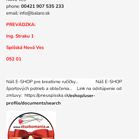
phone:
00421 907 535 233
email:
info@balaro.sk
PREVÁDZKA:
Ing. Straku 1
Spišská Nová Ves
052 01
Náš E-SHOP pre kreatívne ručičky... Náš E-SHOP
športových potrieb a oblečenia...
Link na odstúpenie od
zmluvy: https://pneuspisska.sk
/eshop/user-
profile/documents/search