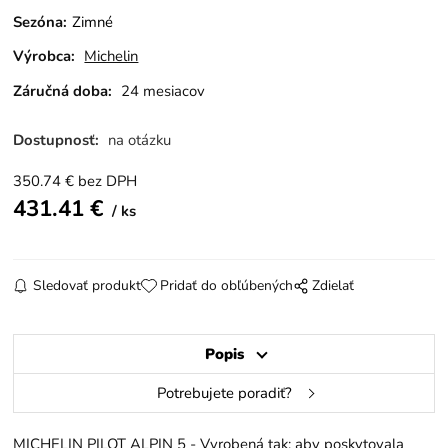
Sezóna
:
Zimné
Výrobca:
Michelin
Záručná doba:
24 mesiacov
Dostupnosť:
na otázku
350.74
€
bez DPH
431.41
€
ks
Sledovať produkt
Pridať do obľúbených
Zdielať
Popis
Potrebujete poradiť?
MICHELIN PILOT ALPIN 5 - Vyrobená tak; aby poskytovala