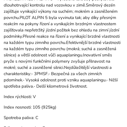
dlouhotrvající kontrolu nad vozovkou v zimě.Směrový dezén
zajišťuje vynikající výkony na suchém; mokrém a zasněženém
povrchu.PILOT ALPIN 5 byla vyvinuta tak; aby díky přesným
reakcím na pokyny řízení a vynikajícím brzdným vlastnostem
zajišťovala nepřetržitý jízdní požitek bez ohledu na zimní jízdní
podmínky.Přesné reakce na řízení a vynikající brzdné vlastnosti
na každém typu zimního povrchu.Efektivnější brzdné vlastnosti
na každém typu zimního povrchu (mokrá; suchá a zasněžená
silnice) a větší odolnost vůči aquaplaningu.Inovativní směs
pryže s novými funkčními polymery zvyšuje přilnavost na
mokré; suché a zasněžené silnici.Nejdůležitější vlastnosti a
charakteristiky:- 3PMSF.- Bezpečná za všech zimních
pdomínek.- Vysoká odolnost proti vzniku aquaplaningu.- Nižší
spotřeba paliva.- Delší kilometrová životnost.
Index rýchlosti:
V
Index nosnosti:
105 (925kg)
Spotreba paliva:
C