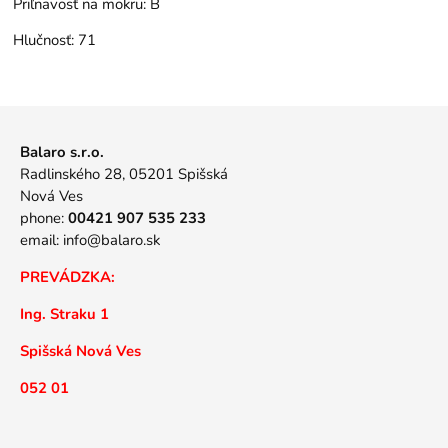
Priľnavosť na mokru:
B
Hlučnosť:
71
Balaro s.r.o.
Radlinského 28, 05201 Spišská
Nová Ves
phone:
00421 907 535 233
email:
info@balaro.sk
PREVÁDZKA:
Ing. Straku 1
Spišská Nová Ves
052 01