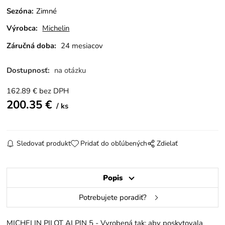
Sezóna
:
Zimné
Výrobca:
Michelin
Záručná doba:
24 mesiacov
Dostupnosť:
na otázku
162.89
€
bez DPH
200.35
€
ks
Sledovať produkt
Pridať do obľúbených
Zdielať
Popis
Potrebujete poradiť?
MICHELIN PILOT ALPIN 5 - Vyrobená tak; aby poskytovala