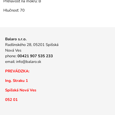
Priľnavosť na mokru:
B
Hlučnosť:
70
Balaro s.r.o.
Radlinského 28, 05201 Spišská
Nová Ves
phone:
00421 907 535 233
email:
info@balaro.sk
PREVÁDZKA:
Ing. Straku 1
Spišská Nová Ves
052 01