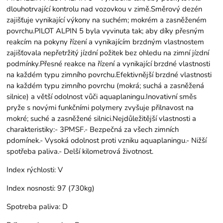
dlouhotrvající kontrolu nad vozovkou v zimě.Směrový dezén
zajišťuje vynikající výkony na suchém; mokrém a zasněženém
povrchu.PILOT ALPIN 5 byla vyvinuta tak; aby díky přesným
reakcím na pokyny řízení a vynikajícím brzdným vlastnostem
zajišťovala nepřetržitý jízdní požitek bez ohledu na zimní jízdní
podmínky.Přesné reakce na řízení a vynikající brzdné vlastnosti
na každém typu zimního povrchu.Efektivnější brzdné vlastnosti
na každém typu zimního povrchu (mokrá; suchá a zasněžená
silnice) a větší odolnost vůči aquaplaningu.Inovativní směs
pryže s novými funkčními polymery zvyšuje přilnavost na
mokré; suché a zasněžené silnici.Nejdůležitější vlastnosti a
charakteristiky:- 3PMSF.- Bezpečná za všech zimních
pdomínek.- Vysoká odolnost proti vzniku aquaplaningu.- Nižší
spotřeba paliva.- Delší kilometrová životnost.
Index rýchlosti:
V
Index nosnosti:
97 (730kg)
Spotreba paliva:
D