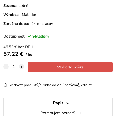
Sezóna
:
Letné
Výrobca:
Matador
Záručná doba:
24 mesiacov
Dostupnosť:
Skladom
46.52
€
bez DPH
57.22
€
ks
Sledovať produkt
Pridať do obľúbených
Zdielať
Popis
Potrebujete poradiť?