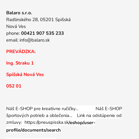
Balaro s.r.o.
Radlinského 28, 05201 Spišská
Nová Ves
phone:
00421 907 535 233
email:
info@balaro.sk
PREVÁDZKA:
Ing. Straku 1
Spišská Nová Ves
052 01
Náš E-SHOP pre kreatívne ručičky... Náš E-SHOP
športových potrieb a oblečenia...
Link na odstúpenie od
zmluvy: https://pneuspisska.sk
/eshop/user-
profile/documents/search