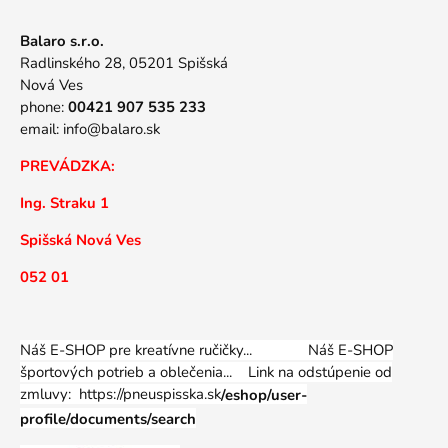
Balaro s.r.o.
Radlinského 28, 05201 Spišská
Nová Ves
phone:
00421 907 535 233
email:
info@balaro.sk
PREVÁDZKA:
Ing. Straku 1
Spišská Nová Ves
052 01
Náš E-SHOP pre kreatívne ručičky... Náš E-SHOP
športových potrieb a oblečenia...
Link na odstúpenie od
zmluvy: https://pneuspisska.sk
/eshop/user-
profile/documents/search