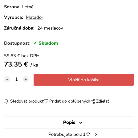
Sezóna
:
Letné
Výrobca:
Matador
Záručná doba:
24 mesiacov
Dostupnosť:
Skladom
59.63
€
bez DPH
73.35
€
ks
Sledovať produkt
Pridať do obľúbených
Zdielať
Popis
Potrebujete poradiť?