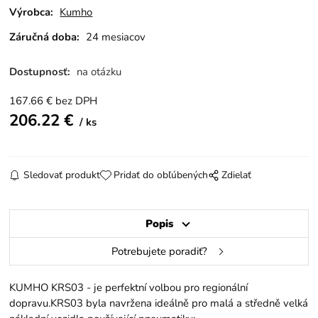
Výrobca:
Kumho
Záručná doba:
24 mesiacov
Dostupnosť:
na otázku
167.66
€
bez DPH
206.22
€
ks
Sledovať produkt
Pridať do obľúbených
Zdielať
Popis
Potrebujete poradiť?
KUMHO KRS03 - je perfektní volbou pro regionální
dopravu.KRS03 byla navržena ideálně pro malá a středně velká