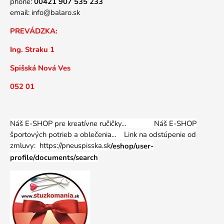
phone:
00421 907 535 233
email:
info@balaro.sk
PREVÁDZKA:
Ing. Straku 1
Spišská Nová Ves
052 01
Náš E-SHOP pre kreatívne ručičky... Náš E-SHOP
športových potrieb a oblečenia...
Link na odstúpenie od
zmluvy: https://pneuspisska.sk
/eshop/user-
profile/documents/search