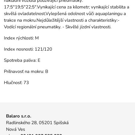
nákladní vozidla používající pneumatiky:
17;5"19;5"22;5".Vynikající cena za kilometr; vynikající stabilita a
skvělá ovladatelnost.Vylepšená odolnost vůči aquaplaningu a
trakce na mokru.Nejdůležitější vlastnosti a charakteristiky:-
Vodící regionální pneumatiky. - Skvělé jízdní vlastnosti.
Index rýchlosti:
M
Index nosnosti:
121/120
Spotreba paliva:
E
Priľnavosť na mokru:
B
Hlučnosť:
73
Balaro s.r.o.
Radlinského 28, 05201 Spišská
Nová Ves