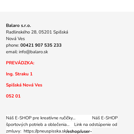
Balaro s.r.o.
Radlinského 28, 05201 Spišská
Nová Ves
phone:
00421 907 535 233
email:
info@balaro.sk
PREVÁDZKA:
Ing. Straku 1
Spišská Nová Ves
052 01
Náš E-SHOP pre kreatívne ručičky... Náš E-SHOP
športových potrieb a oblečenia...
Link na odstúpenie od
zmluvy: https://pneuspisska.sk
/eshop/user-