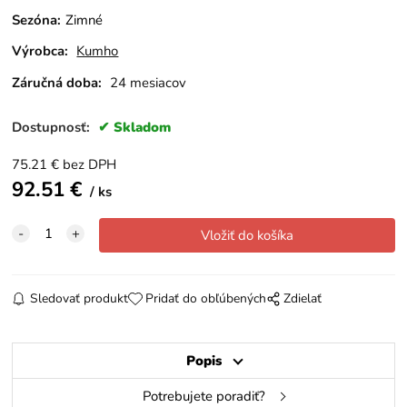
Sezóna
:
Zimné
Výrobca:
Kumho
Záručná doba:
24 mesiacov
Dostupnosť:
Skladom
75.21
€
bez DPH
92.51
€
ks
Sledovať produkt
Pridať do obľúbených
Zdielať
Popis
Potrebujete poradiť?