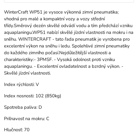
WinterCraft WP51 je vysoce výkonná zimní pneumatika;
vhodná pro malé a kompaktní vozy a vozy střední
třídy.Směrový dezén skvělé odvádí vodu a tím předchází vzniku
aquaplaningu.WP51 nabízí skvělé jízdní vlastnosti na mokru i na
sněhu. WINTERCRAFT - tato řada pneumatik je vyrobena pro
excelentní výkon na sněhu i ledu. Spolehlivé zimní pneumatiky
do každého zimního počasí.Nejdůležitější vlastnosti a
charakteristiky:- 3PMSF. - Vysoká odolnost proti vzniku
aquaplaningu. - Excelentní ovladatelnost a bzrdný výkon. -
Skvělé jízdní vlastnosti.
Index rýchlosti:
V
Index nosnosti:
102 (850kg)
Spotreba paliva:
D
Priľnavosť na mokru:
C
Hlučnosť:
70