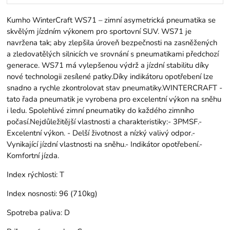
Kumho WinterCraft WS71 – zimní asymetrická pneumatika se
skvělým jízdním výkonem pro sportovní SUV. WS71 je
navržena tak; aby zlepšila úroveň bezpečnosti na zasněžených
a zledovatělých silnicích ve srovnání s pneumatikami předchozí
generace. WS71 má vylepšenou výdrž a jízdní stabilitu díky
nové technologii zesílené patky.Díky indikátoru opotřebení lze
snadno a rychle zkontrolovat stav pneumatiky.WINTERCRAFT -
tato řada pneumatik je vyrobena pro excelentní výkon na sněhu
i ledu. Spolehlivé zimní pneumatiky do každého zimního
počasí.Nejdůležitější vlastnosti a charakteristiky:- 3PMSF.-
Excelentní výkon. - Delší životnost a nízký valivý odpor.-
Vynikající jízdní vlastnosti na sněhu.- Indikátor opotřebení.-
Komfortní jízda.
Index rýchlosti:
T
Index nosnosti:
96 (710kg)
Spotreba paliva:
D