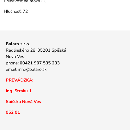
Priľnavosť na mokru:
C
Hlučnosť:
72
Balaro s.r.o.
Radlinského 28, 05201 Spišská
Nová Ves
phone:
00421 907 535 233
email:
info@balaro.sk
PREVÁDZKA:
Ing. Straku 1
Spišská Nová Ves
052 01