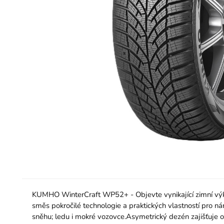
KUMHO WinterCraft WP52+ - Objevte vynikající zimní vý
směs pokročilé technologie a praktických vlastností pro n
sněhu; ledu i mokré vozovce.Asymetrický dezén zajišťuje op