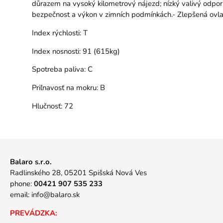
důrazem na vysoký kilometrový nájezd; nízký valivý odpor a
bezpečnost a výkon v zimních podmínkách.- Zlepšená ovlad
Index rýchlosti:
T
Index nosnosti:
91 (615kg)
Spotreba paliva:
C
Priľnavosť na mokru:
B
Hlučnosť:
72
Balaro s.r.o.
Radlinského 28, 05201 Spišská Nová Ves
phone:
00421 907 535 233
email:
info@balaro.sk
PREVÁDZKA: