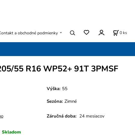
0
ks
Kontakt a obchodné podmienky
205/55 R16 WP52+ 91T 3PMSF
Výška:
55
Sezóna
:
Zimné
ho
Záručná doba:
24 mesiacov
Skladom