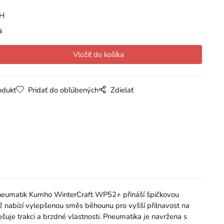
PH
s
odukt
Pridať do obľúbených
Zdielať
neumatik Kumho WinterCraft WP52+ přináší špičkovou
52 nabízí vylepšenou směs běhounu pro vyšší přilnavost na
šuje trakci a brzdné vlastnosti. Pneumatika je navržena s