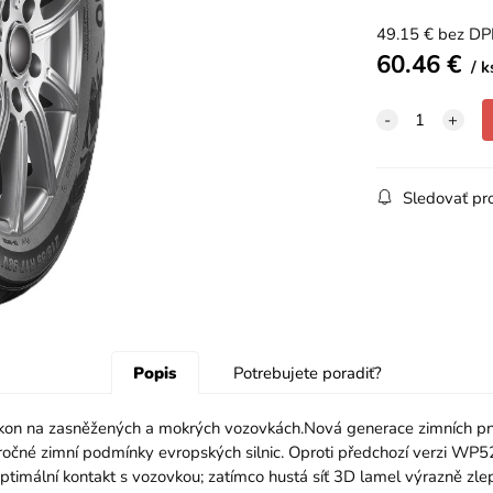
49.15
€
bez D
60.46
€
k
Sledovať pr
Popis
Potrebujete poradiť?
kon na zasněžených a mokrých vozovkách.Nová generace zimních p
áročné zimní podmínky evropských silnic. Oproti předchozí verzi WP
timální kontakt s vozovkou; zatímco hustá síť 3D lamel výrazně zlep