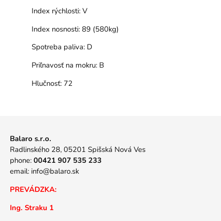
Index rýchlosti:
V
Index nosnosti:
89 (580kg)
Spotreba paliva:
D
Priľnavosť na mokru:
B
Hlučnosť:
72
Balaro s.r.o.
Radlinského 28, 05201 Spišská Nová Ves
phone:
00421 907 535 233
email:
info@balaro.sk
PREVÁDZKA:
Ing. Straku 1