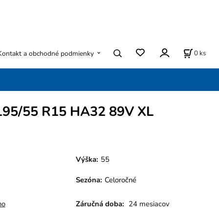
0
ks
Kontakt a obchodné podmienky
95/55 R15 HA32 89V XL
Výška:
55
Sezóna
:
Celoročné
ho
Záručná doba:
24 mesiacov