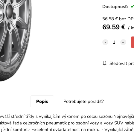
Dostupnosť:
56.58
€
bez D
69.59
€
k
Sledovať pr
Popis
Potrebujete poradiť?
šší střední třídy s vynikajícím výkonem po celou sezónu.Nejnovějš
ktová řada celoročních pneumatik pro osobní vozy a vozy SUV nabízejí
a jízdní komfort.- Excelentní ovladatelnost na mokru. - Vynikající zá