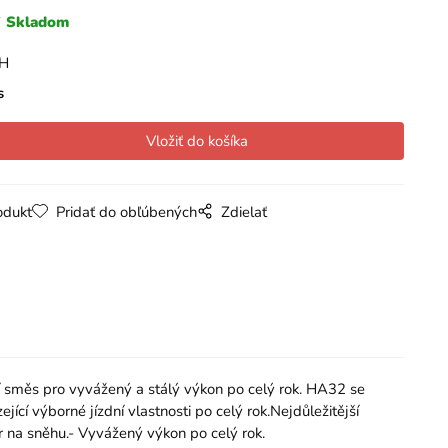
Skladom
PH
s
odukt
Pridať do obľúbených
Zdielať
í směs pro vyvážený a stálý výkon po celý rok. HA32 se
cí výborné jízdní vlastnosti po celý rok.Nejdůležitější
běr na sněhu.- Vyvážený výkon po celý rok.