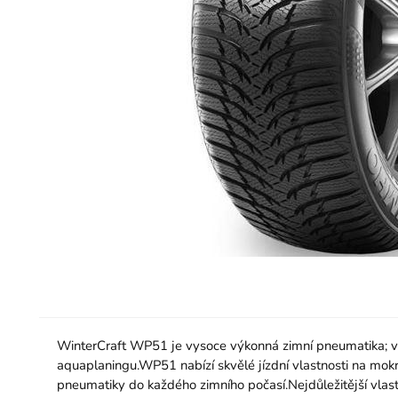
WinterCraft WP51 je vysoce výkonná zimní pneumatika; vh
aquaplaningu.WP51 nabízí skvělé jízdní vlastnosti na mok
pneumatiky do každého zimního počasí.Nejdůležitější vlastn