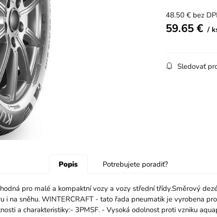
48.50
€
bez D
59.65
€
k
Sledovať pr
Popis
Potrebujete poradiť?
odná pro malé a kompaktní vozy a vozy střední třídy.Směrový dezé
ru i na sněhu. WINTERCRAFT - tato řada pneumatik je vyrobena pro e
osti a charakteristiky:- 3PMSF. - Vysoká odolnost proti vzniku aqua