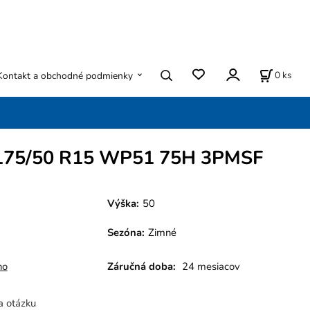
0
ks
Kontakt a obchodné podmienky
175/50 R15 WP51 75H 3PMSF
Výška:
50
Sezóna
:
Zimné
ho
Záručná doba:
24 mesiacov
a otázku