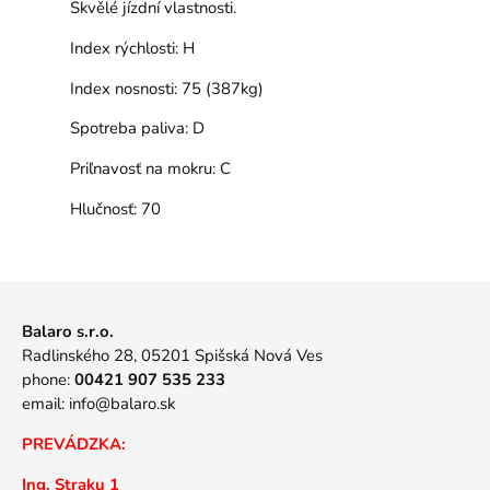
Skvělé jízdní vlastnosti.
Index rýchlosti:
H
Index nosnosti:
75 (387kg)
Spotreba paliva:
D
Priľnavosť na mokru:
C
Hlučnosť:
70
Balaro s.r.o.
Radlinského 28, 05201 Spišská Nová Ves
phone:
00421 907 535 233
email:
info@balaro.sk
PREVÁDZKA:
Ing. Straku 1