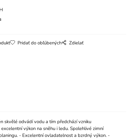
PH
s
odukt
Pridať do obľúbených
Zdielať
n skvělé odvádí vodu a tím předchází vzniku
xcelentní výkon na sněhu i ledu. Spolehlivé zimní
planingu. - Excelentní ovladatelnost a bzrdný výkon. -