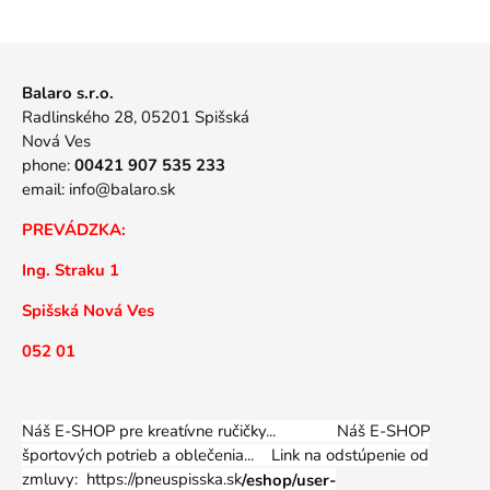
Balaro s.r.o.
Radlinského 28, 05201 Spišská
Nová Ves
phone:
00421 907 535 233
email:
info@balaro.sk
PREVÁDZKA:
Ing. Straku 1
Spišská Nová Ves
052 01
Náš E-SHOP pre kreatívne ručičky... Náš E-SHOP
športových potrieb a oblečenia...
Link na odstúpenie od
zmluvy: https://pneuspisska.sk
/eshop/user-