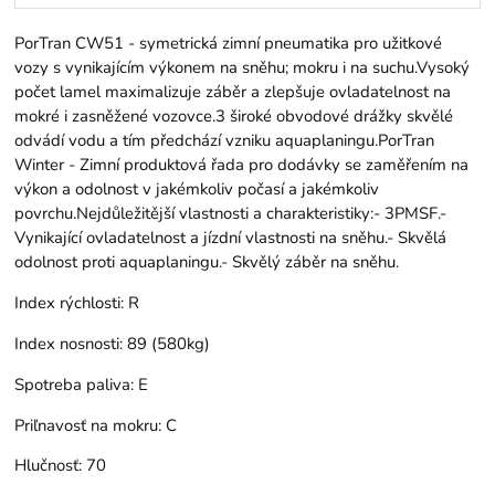
PorTran CW51 - symetrická zimní pneumatika pro užitkové
vozy s vynikajícím výkonem na sněhu; mokru i na suchu.Vysoký
počet lamel maximalizuje záběr a zlepšuje ovladatelnost na
mokré i zasněžené vozovce.3 široké obvodové drážky skvělé
odvádí vodu a tím předchází vzniku aquaplaningu.PorTran
Winter - Zimní produktová řada pro dodávky se zaměřením na
výkon a odolnost v jakémkoliv počasí a jakémkoliv
povrchu.Nejdůležitější vlastnosti a charakteristiky:- 3PMSF.-
Vynikající ovladatelnost a jízdní vlastnosti na sněhu.- Skvělá
odolnost proti aquaplaningu.- Skvělý záběr na sněhu.
Index rýchlosti:
R
Index nosnosti:
89 (580kg)
Spotreba paliva:
E
Priľnavosť na mokru:
C
Hlučnosť:
70