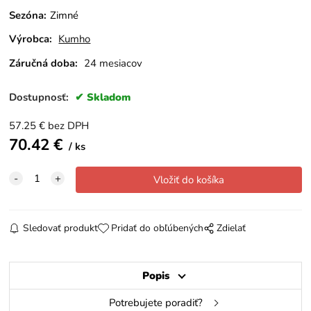
Sezóna
:
Zimné
Výrobca:
Kumho
Záručná doba:
24 mesiacov
Dostupnosť:
Skladom
57.25
€
bez DPH
70.42
€
ks
Sledovať produkt
Pridať do obľúbených
Zdielať
Popis
Potrebujete poradiť?