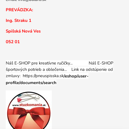
PREVÁDZKA:
Ing. Straku 1
Spišská Nová Ves
052 01
Náš E-SHOP pre kreatívne ručičky... Náš E-SHOP
športových potrieb a oblečenia...
Link na odstúpenie od
zmluvy: https://pneuspisska.sk
/eshop/user-
profile/documents/search