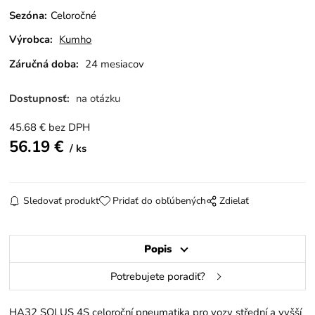
Sezóna
:
Celoročné
Výrobca:
Kumho
Záručná doba:
24 mesiacov
Dostupnosť:
na otázku
45.68
€
bez DPH
56.19
€
ks
Sledovať produkt
Pridať do obľúbených
Zdielať
Popis
Potrebujete poradiť?
HA32 SOLUS 4S celoroční pneumatika pro vozy střední a vyšší