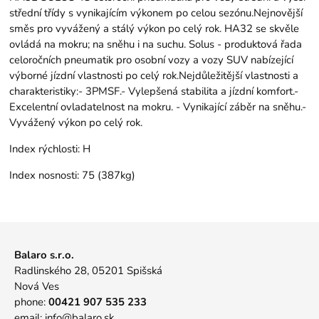
střední třídy s vynikajícím výkonem po celou sezónu.Nejnovější
směs pro vyvážený a stálý výkon po celý rok. HA32 se skvěle
ovládá na mokru; na sněhu i na suchu. Solus - produktová řada
celoročních pneumatik pro osobní vozy a vozy SUV nabízející
výborné jízdní vlastnosti po celý rok.Nejdůležitější vlastnosti a
charakteristiky:- 3PMSF.- Vylepšená stabilita a jízdní komfort.-
Excelentní ovladatelnost na mokru. - Vynikající záběr na sněhu.-
Vyvážený výkon po celý rok.
Index rýchlosti:
H
Index nosnosti:
75 (387kg)
Balaro s.r.o.
Radlinského 28, 05201 Spišská
Nová Ves
phone:
00421 907 535 233
email:
info@balaro.sk