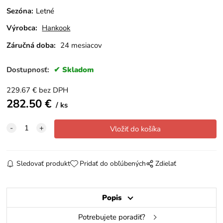
Sezóna
:
Letné
Výrobca:
Hankook
Záručná doba:
24 mesiacov
Dostupnosť:
Skladom
229.67
€
bez DPH
282.50
€
ks
Sledovať produkt
Pridať do obľúbených
Zdielať
Popis
Potrebujete poradiť?