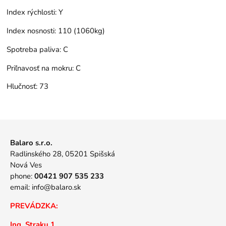
Index rýchlosti:
Y
Index nosnosti:
110 (1060kg)
Spotreba paliva:
C
Priľnavosť na mokru:
C
Hlučnosť:
73
Balaro s.r.o.
Radlinského 28, 05201 Spišská
Nová Ves
phone:
00421 907 535 233
email:
info@balaro.sk
PREVÁDZKA:
Ing. Straku 1