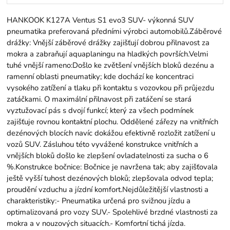
HANKOOK K127A Ventus S1 evo3 SUV- výkonná SUV
pneumatika preferovaná předními výrobci automobilů.Záběrové
drážky: Vnější záběrové drážky zajišťují dobrou přilnavost za
mokra a zabraňují aquaplaningu na hladkých površích.Velmi
tuhé vnější rameno:Došlo ke zvětšení vnějších bloků dezénu a
ramenní oblasti pneumatiky; kde dochází ke koncentraci
vysokého zatížení a tlaku při kontaktu s vozovkou při průjezdu
zatáčkami. O maximální přilnavost při zatáčení se stará
vyztužovací pás s dvojí funkcí; který za všech podmínek
zajišťuje rovnou kontaktní plochu. Oddělené zářezy na vnitřních
dezénových blocích navíc dokážou efektivně rozložit zatížení u
vozů SUV. Zásluhou této vyvážené konstrukce vnitřních a
vnějších bloků došlo ke zlepšení ovladatelnosti za sucha o 6
%.Konstrukce bočnice: Bočnice je navržena tak; aby zajišťovala
ještě vyšší tuhost dezénových bloků; zlepšovala odvod tepla;
proudění vzduchu a jízdní komfort.Nejdůležitější vlastnosti a
charakteristiky:- Pneumatika určená pro svižnou jízdu a
optimalizovaná pro vozy SUV.- Spolehlivé brzdné vlastnosti za
mokra a v nouzových situacích.- Komfortní tichá jízda.