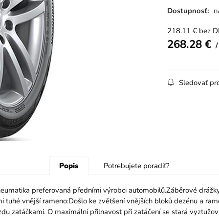
Dostupnosť:
n
218.11
€
bez 
268.28
€
Sledovať pr
Popis
Potrebujete poradiť?
ka preferovaná předními výrobci automobilů.Záběrové drážky: Vně
i tuhé vnější rameno:Došlo ke zvětšení vnějších bloků dezénu a rame
zdu zatáčkami. O maximální přilnavost při zatáčení se stará vyztužova