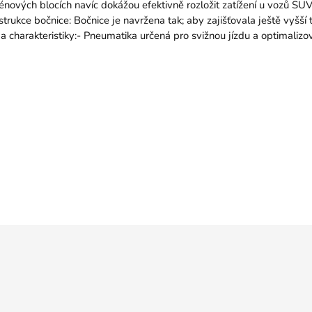
nových blocích navíc dokážou efektivně rozložit zatížení u vozů SUV
trukce bočnice: Bočnice je navržena tak; aby zajišťovala ještě vyšš
i a charakteristiky:- Pneumatika určená pro svižnou jízdu a optimali