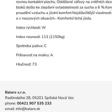
rovnou kontaktní plochu. Oddělené zářezy na vnitřních dezé
bloků došlo ke zlepšení ovladatelnosti za sucha o 6 %.Kons
proudění vzduchu a jízdní komfort.Nejdůležitější vlastnost
a v nouzových situacích.- Komfortní tichá jízda.
Index rýchlosti:
W
Index nosnosti:
113 (1150kg)
Spotreba paliva:
C
Priľnavosť na mokru:
A
Hlučnosť:
73
Balaro s.r.o.
Radlinského 28, 05201 Spišská Nová Ves
phone:
00421 907 535 233
email:
info@balaro.sk