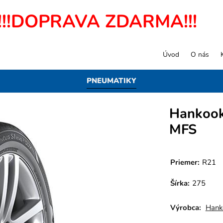
!!!DOPRAVA ZDARMA!!!
Úvod
O nás
PNEUMATIKY
Hankook
MFS
Priemer:
R21
Šírka:
275
Výrobca:
Hank