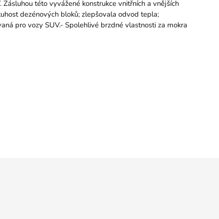
. Zásluhou této vyvážené konstrukce vnitřních a vnějších
í tuhost dezénových bloků; zlepšovala odvod tepla;
zovaná pro vozy SUV.- Spolehlivé brzdné vlastnosti za mokra