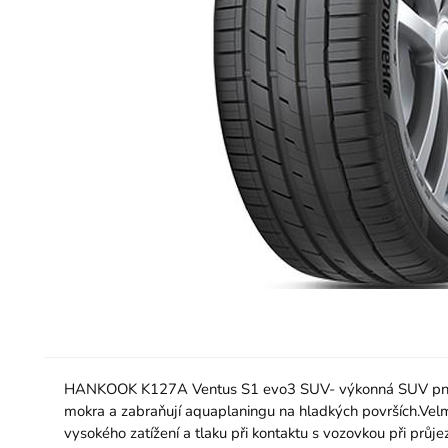
HANKOOK K127A Ventus S1 evo3 SUV- výkonná SUV pneumati
mokra a zabraňují aquaplaningu na hladkých površích.Velm
vysokého zatížení a tlaku při kontaktu s vozovkou při průje