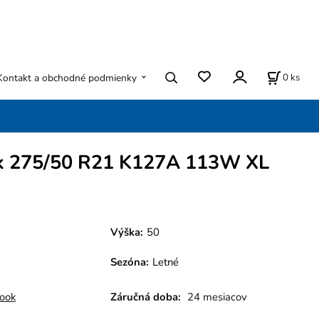
0
ks
Kontakt a obchodné podmienky
 275/50 R21 K127A 113W XL
Výška:
50
Sezóna
:
Letné
ook
Záručná doba:
24 mesiacov