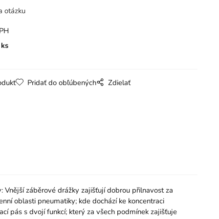
a otázku
DPH
ks
odukt
Pridať do obľúbených
Zdielať
jší záběrové drážky zajišťují dobrou přilnavost za
nní oblasti pneumatiky; kde dochází ke koncentraci
cí pás s dvojí funkcí; který za všech podmínek zajišťuje