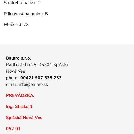
Spotreba paliva:
C
Priľnavosť na mokru:
B
Hlučnosť:
73
Balaro s.r.o.
Radlinského 28, 05201 Spišská
Nová Ves
phone:
00421 907 535 233
email:
info@balaro.sk
PREVÁDZKA:
Ing. Straku 1
Spišská Nová Ves
052 01