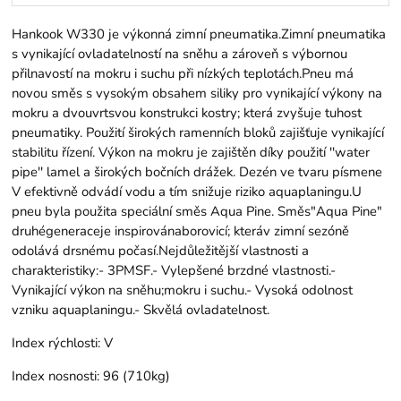
Hankook W330 je výkonná zimní pneumatika.Zimní pneumatika
s vynikající ovladatelností na sněhu a zároveň s výbornou
přilnavostí na mokru i suchu při nízkých teplotách.Pneu má
novou směs s vysokým obsahem siliky pro vynikající výkony na
mokru a dvouvrtsvou konstrukci kostry; která zvyšuje tuhost
pneumatiky. Použití širokých ramenních bloků zajišťuje vynikající
stabilitu řízení. Výkon na mokru je zajištěn díky použití ''water
pipe'' lamel a širokých bočních drážek. Dezén ve tvaru písmene
V efektivně odvádí vodu a tím snižuje riziko aquaplaningu.U
pneu byla použita speciální směs Aqua Pine. Směs"Aqua Pine"
druhégeneraceje inspirovánaborovicí; kteráv zimní sezóně
odolává drsnému počasí.Nejdůležitější vlastnosti a
charakteristiky:- 3PMSF.- Vylepšené brzdné vlastnosti.-
Vynikající výkon na sněhu;mokru i suchu.- Vysoká odolnost
vzniku aquaplaningu.- Skvělá ovladatelnost.
Index rýchlosti:
V
Index nosnosti:
96 (710kg)