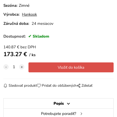
Sezóna
:
Zimné
Výrobca:
Hankook
Záručná doba:
24 mesiacov
Dostupnosť:
Skladom
140.87
€
bez DPH
173.27
€
ks
Sledovať produkt
Pridať do obľúbených
Zdielať
Popis
Potrebujete poradiť?