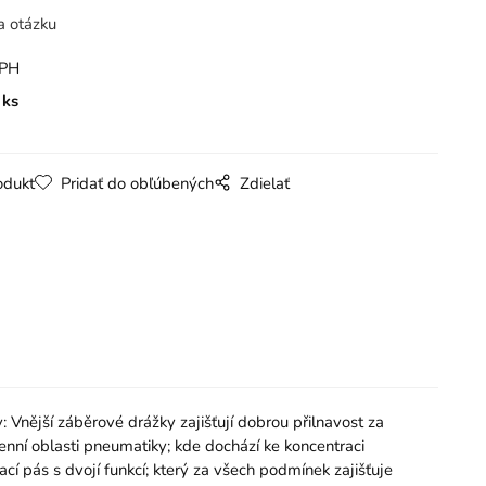
a otázku
DPH
ks
odukt
Pridať do obľúbených
Zdielať
jší záběrové drážky zajišťují dobrou přilnavost za
nní oblasti pneumatiky; kde dochází ke koncentraci
cí pás s dvojí funkcí; který za všech podmínek zajišťuje