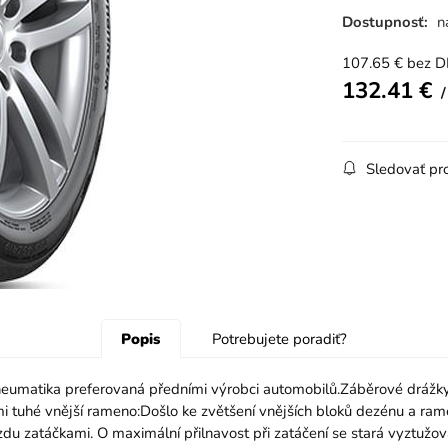
Dostupnosť:
n
107.65
€
bez 
132.41
€
Sledovať pr
Popis
Potrebujete poradiť?
ka preferovaná předními výrobci automobilů.Záběrové drážky: Vně
i tuhé vnější rameno:Došlo ke zvětšení vnějších bloků dezénu a rame
zdu zatáčkami. O maximální přilnavost při zatáčení se stará vyztužova