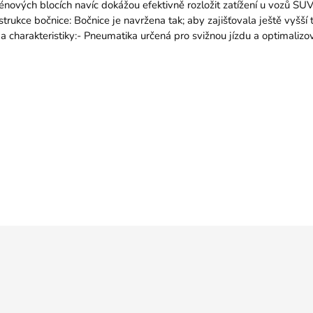
nových blocích navíc dokážou efektivně rozložit zatížení u vozů SUV
trukce bočnice: Bočnice je navržena tak; aby zajišťovala ještě vyšš
i a charakteristiky:- Pneumatika určená pro svižnou jízdu a optimali