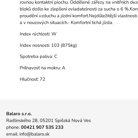
rovnou kontaktní plochu. Oddělené zářezy na vnitřních dezé
bloků došlo ke zlepšení ovladatelnosti za sucha o 6 %.Kons
proudění vzduchu a jízdní komfort.Nejdůležitější vlastnost
a v nouzových situacích.- Komfortní tichá jízda.
Index rýchlosti:
W
Index nosnosti:
103 (875kg)
Spotreba paliva:
C
Priľnavosť na mokru:
A
Hlučnosť:
72
Balaro s.r.o.
Radlinského 28, 05201 Spišská Nová Ves
phone:
00421 907 535 233
email:
info@balaro.sk