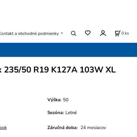
0
ks
Kontakt a obchodné podmienky
 235/50 R19 K127A 103W XL
Výška:
50
Sezóna
:
Letné
ook
Záručná doba:
24 mesiacov