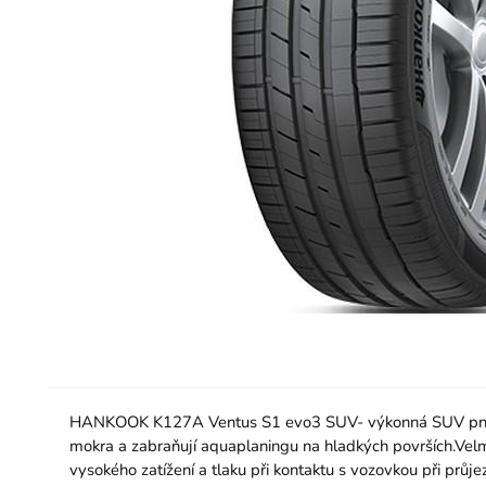
HANKOOK K127A Ventus S1 evo3 SUV- výkonná SUV pneumati
mokra a zabraňují aquaplaningu na hladkých površích.Velm
vysokého zatížení a tlaku při kontaktu s vozovkou při průje