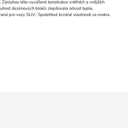
. Zásluhou této vyvážené konstrukce vnitřních a vnějších
í tuhost dezénových bloků; zlepšovala odvod tepla;
zovaná pro vozy SUV.- Spolehlivé brzdné vlastnosti za mokra