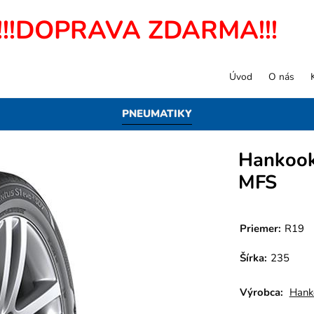
!!!DOPRAVA ZDARMA!!!
Úvod
O nás
PNEUMATIKY
Hankook
MFS
Priemer:
R19
Šírka:
235
Výrobca:
Hank