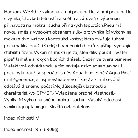
Hankook W330 je výkonná zimní pneumatika.Zimní pneumatika
s vynikající ovladatelností na sněhu a zároveň s výbornou
přilnavostí na mokru i suchu při nízkých teplotách.Pneu má
novou směs s vysokým obsahem siliky pro vynikající výkony na
mokru a dvouvrtsvou konstrukci kostry; která zvyšuje tuhost
pneumatiky. Použití širokých ramenních bloků zajišťuje vynikající
stabilitu řízení. Výkon na mokru je zajištěn díky použití ''water
pipe'' lamel a širokých bočních drážek. Dezén ve tvaru písmene
V efektivně odvádí vodu a tím snižuje riziko aquaplaningu.U
pneu byla použita speciální směs Aqua Pine. Směs"Aqua Pine"
druhégeneraceje inspirovánaborovicí; kteráv zimní sezóně
odolává drsnému počasí.Nejdůležitější vlastnosti a
charakteristiky:- 3PMSF.- Vylepšené brzdné vlastnosti.-
Vynikající výkon na sněhu;mokru i suchu.- Vysoká odolnost
vzniku aquaplaningu.- Skvělá ovladatelnost.
Index rýchlosti:
V
Index nosnosti:
95 (690kg)