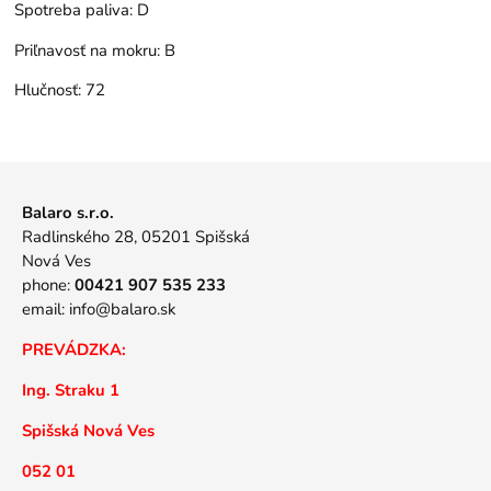
Spotreba paliva:
D
Priľnavosť na mokru:
B
Hlučnosť:
72
Balaro s.r.o.
Radlinského 28, 05201 Spišská
Nová Ves
phone:
00421 907 535 233
email:
info@balaro.sk
PREVÁDZKA:
Ing. Straku 1
Spišská Nová Ves
052 01