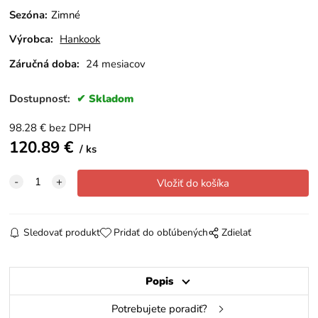
Sezóna
:
Zimné
Výrobca:
Hankook
Záručná doba:
24 mesiacov
Dostupnosť:
Skladom
98.28
€
bez DPH
120.89
€
ks
Sledovať produkt
Pridať do obľúbených
Zdielať
Popis
Potrebujete poradiť?