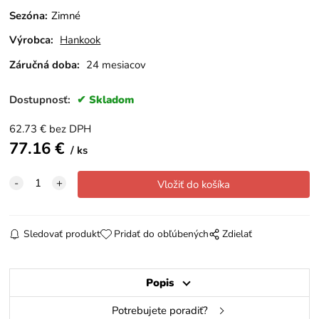
Sezóna
:
Zimné
Výrobca:
Hankook
Záručná doba:
24 mesiacov
Dostupnosť:
Skladom
62.73
€
bez DPH
77.16
€
ks
Sledovať produkt
Pridať do obľúbených
Zdielať
Popis
Potrebujete poradiť?