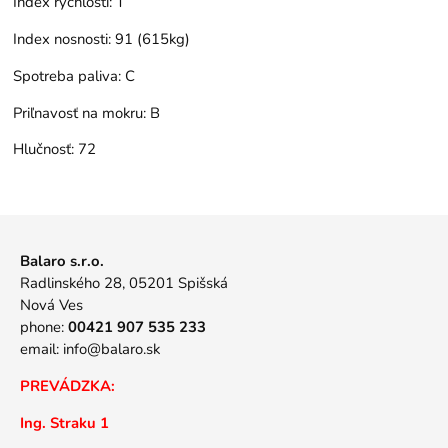
Index rýchlosti:
T
Index nosnosti:
91 (615kg)
Spotreba paliva:
C
Priľnavosť na mokru:
B
Hlučnosť:
72
Balaro s.r.o.
Radlinského 28, 05201 Spišská
Nová Ves
phone:
00421 907 535 233
email:
info@balaro.sk
PREVÁDZKA:
Ing. Straku 1