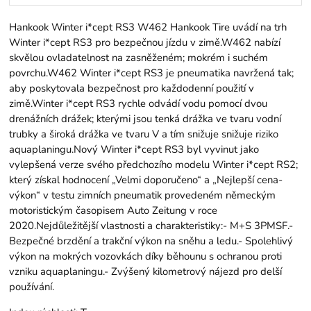
Hankook Winter i*cept RS3 W462 Hankook Tire uvádí na trh
Winter i*cept RS3 pro bezpečnou jízdu v zimě.W462 nabízí
skvělou ovladatelnost na zasněženém; mokrém i suchém
povrchu.W462 Winter i*cept RS3 je pneumatika navržená tak;
aby poskytovala bezpečnost pro každodenní použití v
zimě.Winter i*cept RS3 rychle odvádí vodu pomocí dvou
drenážních drážek; kterými jsou tenká drážka ve tvaru vodní
trubky a široká drážka ve tvaru V a tím snižuje snižuje riziko
aquaplaningu.Nový Winter i*cept RS3 byl vyvinut jako
vylepšená verze svého předchozího modelu Winter i*cept RS2;
který získal hodnocení „Velmi doporučeno“ a „Nejlepší cena-
výkon“ v testu zimních pneumatik provedeném německým
motoristickým časopisem Auto Zeitung v roce
2020.Nejdůležitější vlastnosti a charakteristiky:- M+S 3PMSF.-
Bezpečné brzdění a trakční výkon na sněhu a ledu.- Spolehlivý
výkon na mokrých vozovkách díky běhounu s ochranou proti
vzniku aquaplaningu.- Zvýšený kilometrový nájezd pro delší
používání.