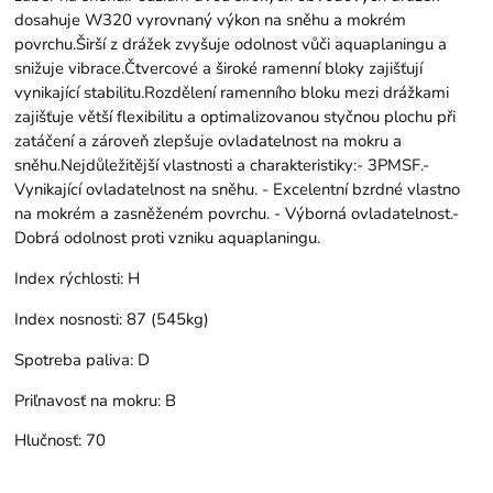
dosahuje W320 vyrovnaný výkon na sněhu a mokrém
povrchu.Širší z drážek zvyšuje odolnost vůči aquaplaningu a
snižuje vibrace.Čtvercové a široké ramenní bloky zajišťují
vynikající stabilitu.Rozdělení ramenního bloku mezi drážkami
zajišťuje větší flexibilitu a optimalizovanou styčnou plochu při
zatáčení a zároveň zlepšuje ovladatelnost na mokru a
sněhu.Nejdůležitější vlastnosti a charakteristiky:- 3PMSF.-
Vynikající ovladatelnost na sněhu. - Excelentní bzrdné vlastno
na mokrém a zasněženém povrchu. - Výborná ovladatelnost.-
Dobrá odolnost proti vzniku aquaplaningu.
Index rýchlosti:
H
Index nosnosti:
87 (545kg)
Spotreba paliva:
D
Priľnavosť na mokru:
B
Hlučnosť:
70