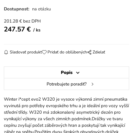
Dostupnosť:
na otázku
201.28
€
bez DPH
247.57
€
ks
Sledovať produkt
Pridať do obľúbených
Zdielať
Popis
Potrebujete poradiť?
Winter i*cept evo2 W320 je vysoce výkonná zimní pneumatika
vyvinutá pro potřeby evropského trhu a je ideální pro vozy vyšší
střední třídy. W320 má zdokonalený asymetrický dezén pro
vynikající výkony za všech zimních podmínek.Drážky ve tvaru
cepínu zvyšují počet záběrových hran a poskytují tak vynikající
záběr na sněhu.Použitím dvou širokých obvodových drážek