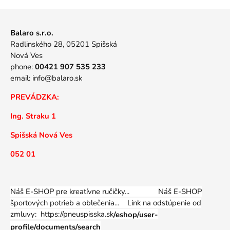
Balaro s.r.o.
Radlinského 28, 05201 Spišská
Nová Ves
phone:
00421 907 535 233
email:
info@balaro.sk
PREVÁDZKA:
Ing. Straku 1
Spišská Nová Ves
052 01
Náš E-SHOP pre kreatívne ručičky... Náš E-SHOP
športových potrieb a oblečenia...
Link na odstúpenie od
zmluvy: https://pneuspisska.sk
/eshop/user-
profile/documents/search