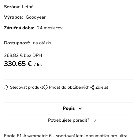
Sezóna
:
Letné
Výrobca:
Goodyear
Záručná doba:
24 mesiacov
Dostupnosť:
na otázku
268.82
€
bez DPH
330.65
€
ks
Sledovať produkt
Pridať do obľúbených
Zdielať
Popis
Potrebujete poradiť?
Eagle F1 Asymmetric 6 - sportovní letní pneumatika pro ultra