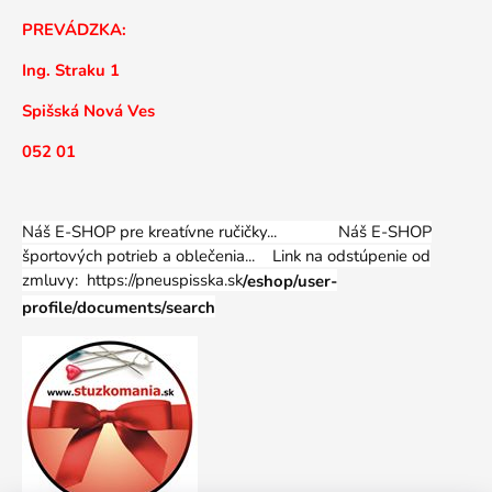
PREVÁDZKA:
Ing. Straku 1
Spišská Nová Ves
052 01
Náš E-SHOP pre kreatívne ručičky... Náš E-SHOP
športových potrieb a oblečenia...
Link na odstúpenie od
zmluvy: https://pneuspisska.sk
/eshop/user-
profile/documents/search