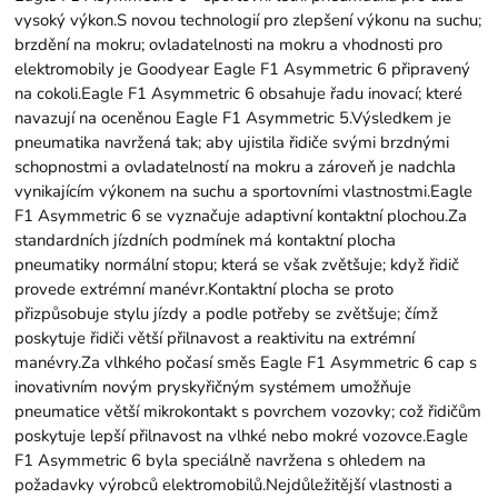
vysoký výkon.S novou technologií pro zlepšení výkonu na suchu;
brzdění na mokru; ovladatelnosti na mokru a vhodnosti pro
elektromobily je Goodyear Eagle F1 Asymmetric 6 připravený
na cokoli.Eagle F1 Asymmetric 6 obsahuje řadu inovací; které
navazují na oceněnou Eagle F1 Asymmetric 5.Výsledkem je
pneumatika navržená tak; aby ujistila řidiče svými brzdnými
schopnostmi a ovladatelností na mokru a zároveň je nadchla
vynikajícím výkonem na suchu a sportovními vlastnostmi.Eagle
F1 Asymmetric 6 se vyznačuje adaptivní kontaktní plochou.Za
standardních jízdních podmínek má kontaktní plocha
pneumatiky normální stopu; která se však zvětšuje; když řidič
provede extrémní manévr.Kontaktní plocha se proto
přizpůsobuje stylu jízdy a podle potřeby se zvětšuje; čímž
poskytuje řidiči větší přilnavost a reaktivitu na extrémní
manévry.Za vlhkého počasí směs Eagle F1 Asymmetric 6 cap s
inovativním novým pryskyřičným systémem umožňuje
pneumatice větší mikrokontakt s povrchem vozovky; což řidičům
poskytuje lepší přilnavost na vlhké nebo mokré vozovce.Eagle
F1 Asymmetric 6 byla speciálně navržena s ohledem na
požadavky výrobců elektromobilů.Nejdůležitější vlastnosti a