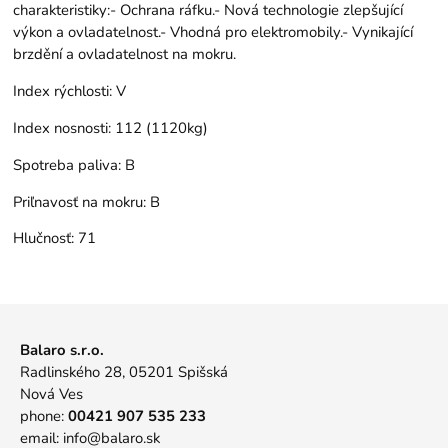
charakteristiky:- Ochrana ráfku.- Nová technologie zlepšující
výkon a ovladatelnost.- Vhodná pro elektromobily.- Vynikající
brzdění a ovladatelnost na mokru.
Index rýchlosti:
V
Index nosnosti:
112 (1120kg)
Spotreba paliva:
B
Priľnavosť na mokru:
B
Hlučnosť:
71
Balaro s.r.o.
Radlinského 28, 05201 Spišská
Nová Ves
phone:
00421 907 535 233
email:
info@balaro.sk