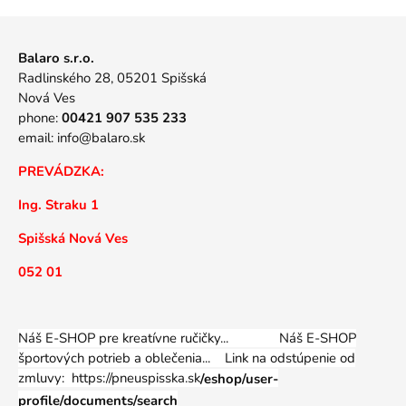
Balaro s.r.o.
Radlinského 28, 05201 Spišská
Nová Ves
phone:
00421 907 535 233
email:
info@balaro.sk
PREVÁDZKA:
Ing. Straku 1
Spišská Nová Ves
052 01
Náš E-SHOP pre kreatívne ručičky... Náš E-SHOP
športových potrieb a oblečenia...
Link na odstúpenie od
zmluvy: https://pneuspisska.sk
/eshop/user-
profile/documents/search