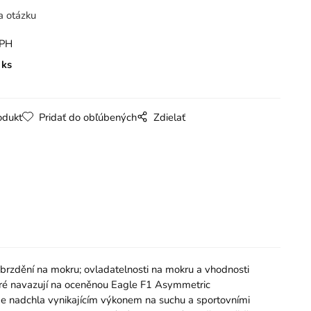
a otázku
DPH
ks
odukt
Pridať do obľúbených
Zdielať
 brzdění na mokru; ovladatelnosti na mokru a vhodnosti
eré navazují na oceněnou Eagle F1 Asymmetric
 je nadchla vynikajícím výkonem na suchu a sportovními