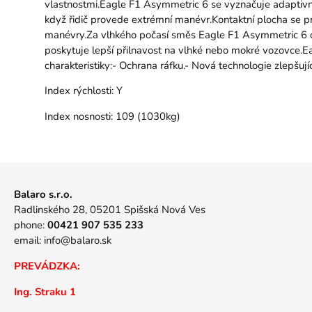
vlastnostmi.Eagle F1 Asymmetric 6 se vyznačuje adaptivní
když řidič provede extrémní manévr.Kontaktní plocha se prot
manévry.Za vlhkého počasí směs Eagle F1 Asymmetric 6 c
poskytuje lepší přilnavost na vlhké nebo mokré vozovce.E
charakteristiky:- Ochrana ráfku.- Nová technologie zlepšují
Index rýchlosti:
Y
Index nosnosti:
109 (1030kg)
Balaro s.r.o.
Radlinského 28, 05201 Spišská Nová Ves
phone:
00421 907 535 233
email:
info@balaro.sk
PREVÁDZKA:
Ing. Straku 1