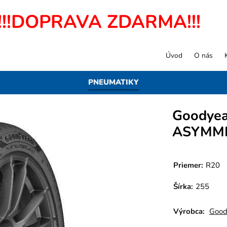
!!!DOPRAVA ZDARMA!!!
Úvod
O nás
PNEUMATIKY
Goodyea
ASYMME
Priemer:
R20
Šírka:
255
Výrobca:
Good