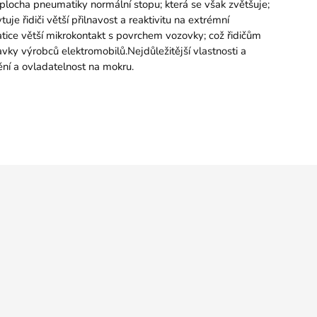
plocha pneumatiky normální stopu; která se však zvětšuje;
e řidiči větší přilnavost a reaktivitu na extrémní
e větší mikrokontakt s povrchem vozovky; což řidičům
y výrobců elektromobilů.Nejdůležitější vlastnosti a
dění a ovladatelnost na mokru.