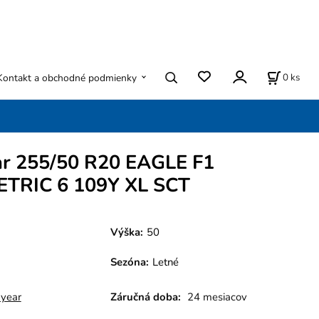
0
ks
Kontakt a obchodné podmienky
r 255/50 R20 EAGLE F1
TRIC 6 109Y XL SCT
Výška:
50
Sezóna
:
Letné
year
Záručná doba:
24 mesiacov