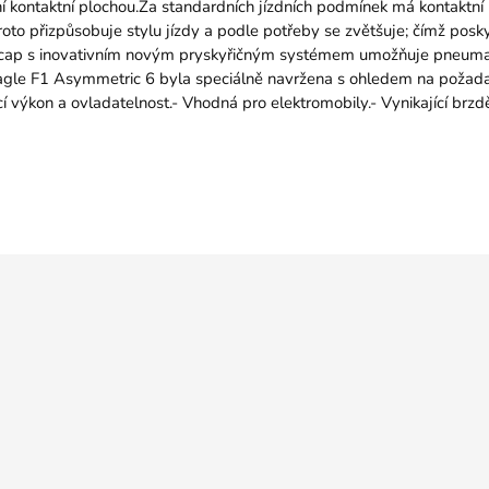
 kontaktní plochou.Za standardních jízdních podmínek má kontaktní 
o přizpůsobuje stylu jízdy a podle potřeby se zvětšuje; čímž poskytuj
ap s inovativním novým pryskyřičným systémem umožňuje pneumatic
agle F1 Asymmetric 6 byla speciálně navržena s ohledem na požadavk
cí výkon a ovladatelnost.- Vhodná pro elektromobily.- Vynikající brz