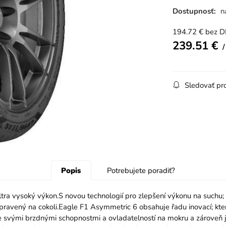
Dostupnosť:
n
194.72
€
bez 
239.51
€
Sledovať pr
Popis
Potrebujete poradiť?
tra vysoký výkon.S novou technologií pro zlepšení výkonu na suchu;
pravený na cokoli.Eagle F1 Asymmetric 6 obsahuje řadu inovací; kt
iče svými brzdnými schopnostmi a ovladatelností na mokru a zároveň