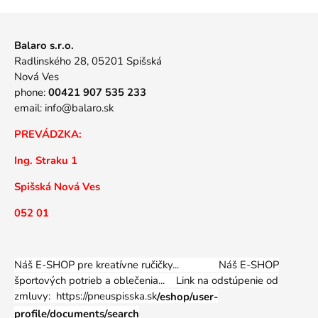
Balaro s.r.o.
Radlinského 28, 05201 Spišská
Nová Ves
phone:
00421 907 535 233
email:
info@balaro.sk
PREVÁDZKA:
Ing. Straku 1
Spišská Nová Ves
052 01
Náš E-SHOP pre kreatívne ručičky... Náš E-SHOP
športových potrieb a oblečenia...
Link na odstúpenie od
zmluvy: https://pneuspisska.sk
/eshop/user-
profile/documents/search