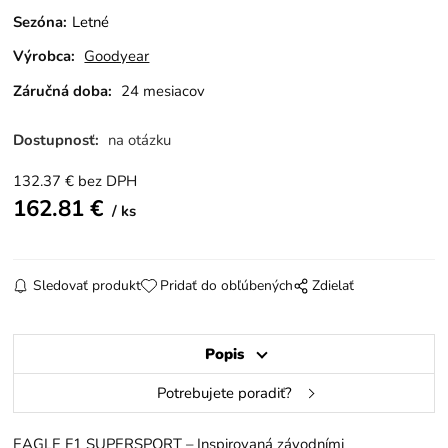
Sezóna
:
Letné
Výrobca:
Goodyear
Záručná doba:
24 mesiacov
Dostupnosť:
na otázku
132.37
€
bez DPH
162.81
€
ks
Sledovať produkt
Pridať do obľúbených
Zdielať
Popis
Potrebujete poradiť?
EAGLE F1 SUPERSPORT – Inspirovaná závodními