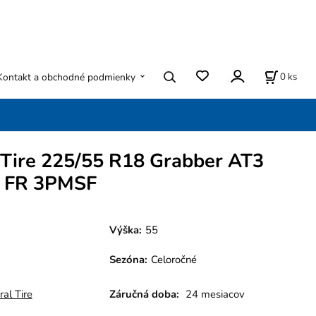
0
ks
Kontakt a obchodné podmienky
 Tire 225/55 R18 Grabber AT3
 FR 3PMSF
Výška:
55
Sezóna
:
Celoročné
al Tire
Záručná doba:
24 mesiacov