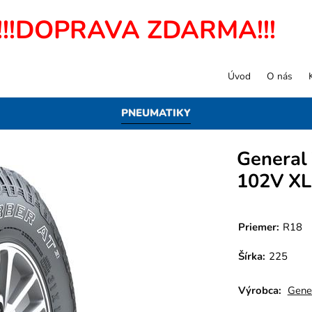
!!!DOPRAVA ZDARMA!!!
Úvod
O nás
PNEUMATIKY
General
102V XL
Priemer:
R18
Šírka:
225
Výrobca:
Gener