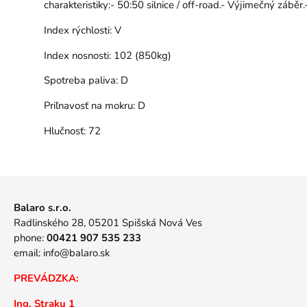
charakteristiky:- 50:50 silnice / off-road.- Výjimečný záběr
Index rýchlosti:
V
Index nosnosti:
102 (850kg)
Spotreba paliva:
D
Priľnavosť na mokru:
D
Hlučnosť:
72
Balaro s.r.o.
Radlinského 28, 05201 Spišská Nová Ves
phone:
00421 907 535 233
email:
info@balaro.sk
PREVÁDZKA:
Ing. Straku 1