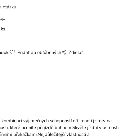
a otázku
DPH
ks
odukt
Pridať do obľúbených
Zdielať
 kombinaci výjimečných schopností off-road i jistoty na
ti; které oceníte při jízdě bahnem.Skvělé jízdní vlastnosti
nními překážkami.Nejdůležitější vlastnosti a