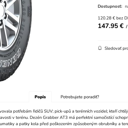
Dostupnosť:
n
120.28
€
bez 
147.95
€
Sledovať pr
Popis
Potrebujete poradiť?
ala potřebám řidičů SUV; pick-upů a terénních vozidel; kteří chtějí
navosti v terénu. Dezén Grabber AT3 má perfektní samočistící schopnos
pneumatiky a patky kola před poškozením způsobeným obrubníky a teré