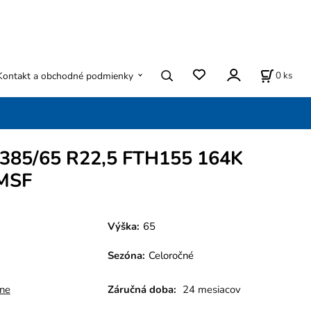
0
ks
Kontakt a obchodné podmienky
 385/65 R22,5 FTH155 164K
MSF
Výška:
65
Sezóna
:
Celoročné
une
Záručná doba:
24 mesiacov