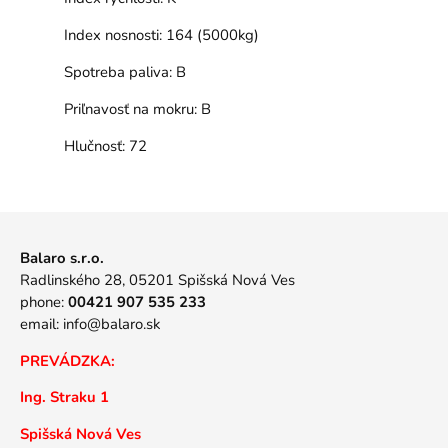
Index nosnosti:
164 (5000kg)
Spotreba paliva:
B
Priľnavosť na mokru:
B
Hlučnosť:
72
Balaro s.r.o.
Radlinského 28, 05201 Spišská Nová Ves
phone:
00421 907 535 233
email:
info@balaro.sk
PREVÁDZKA:
Ing. Straku 1
Spišská Nová Ves