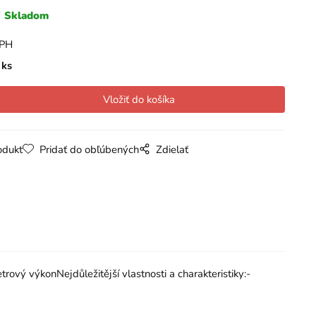
Skladom
DPH
ks
odukt
Pridať do obľúbených
Zdielať
vý výkonNejdůležitější vlastnosti a charakteristiky:-