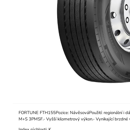
FORTUNE FTH155Pozice: NávěsováPoužití: regionální i dálk
M+S 3PMSF.- Vyšší kilometrový výkon.- Vynikající brzdné v
Index rýchlosti:
K