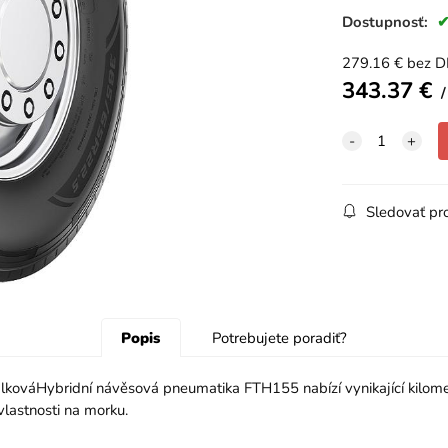
Dostupnosť:
279.16
€
bez 
343.37
€
Sledovať pr
Popis
Potrebujete poradiť?
ováHybridní návěsová pneumatika FTH155 nabízí vynikající kilometro
lastnosti na morku.