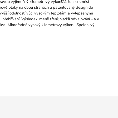
pravdu výjimečný kilometrový výkon!Zásluhou směsi
énové bloky na obou stranách a patentovaný design do
 s vyšší odolností vůči vysokým teplotám a vylepšenými
řehřívání. Výsledek: méně tření; hladší odvalování – a v
stiky:- Mimořádně vysoký kilometrový výkon.- Spolehlivý