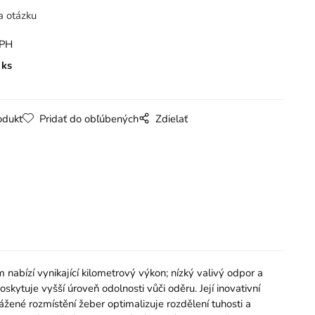
a otázku
DPH
ks
odukt
Pridať do obľúbených
Zdielať
bízí vynikající kilometrový výkon; nízký valivý odpor a
ytuje vyšší úroveň odolnosti vůči oděru. Její inovativní
žené rozmístění žeber optimalizuje rozdělení tuhosti a