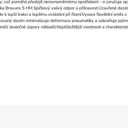
topy; což pomáhá předejít nerovnoměrnému opotřebení – a zaručuje o
ika Bravuris 5 HM špičkový valivý odpor a přilnavost.Uzavřené dez
k lepší trakci a lepšímu ovládání při řízení.Vysoce flexibilní směs
zovaný dezén minimalizuje deformace pneumatiky a zabraňuje jejímu p
náší skutečné úspory nákladů.Nejdůležitější vlastnosti a charakteri