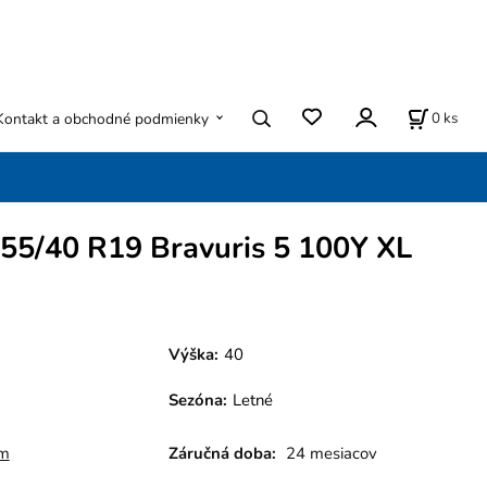
0
ks
Kontakt a obchodné podmienky
55/40 R19 Bravuris 5 100Y XL
Výška:
40
Sezóna
:
Letné
m
Záručná doba:
24 mesiacov