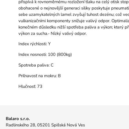
přispívá k rovnoměrnému rozložení tlaku na celý otisk s
obohacené o nejnovější generaci siliky poskytuje pneumat
sebe uzamykatelných lamel zvyšují tuhost dezénu; což vede 
vulkanizačními komponenty snižuje valivý odpor. Optimali
konečném důsledku nižší spotřeba paliva a výkon; který při
výkon za sucha.- Nízký valivý odpor.
Index rýchlosti:
Y
Index nosnosti:
100 (800kg)
Spotreba paliva:
C
Priľnavosť na mokru:
B
Hlučnosť:
73
Balaro s.r.o.
Radlinského 28, 05201 Spišská Nová Ves