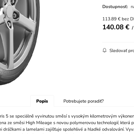
Dostupnosť:
n
113.89
€
bez 
140.08
€
Sledovať pr
Popis
Potrebujete poradiť?
s 5 se speciálně vyvinutou směsí s vysokým kilometrovým výkonem na
na ze směsi High Mileage s novou polymerovou technologií; která posk
drážkami a lamelami zajišťuje spolehlivé a hladké odvalování. Vyvá