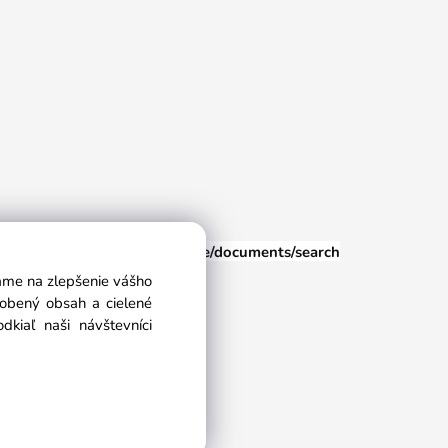
euspisska.sk
/eshop/user-profile/documents/search
vame na zlepšenie vášho
sobený obsah a cielené
kiaľ naši návštevníci