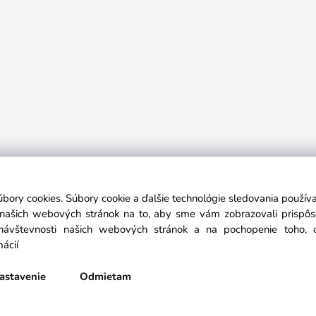
h potrieb a oblečenia...
Link na odstúpenie od zmluvy: https://pn
úbory cookies. Súbory cookie a ďalšie technológie sledovania použí
a našich webových stránok na to, aby sme vám zobrazovali prispô
návštevnosti našich webových stránok a na pochopenie toho, od
mácií
astavenie
Odmietam