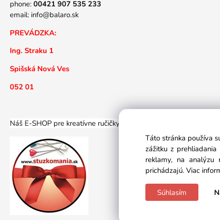
phone:
00421 907 535 233
email:
info@balaro.sk
PREVÁDZKA:
Ing. Straku 1
Spišská Nová Ves
052 01
Náš E-SHOP pre kreatívne ručičky... Náš E-SHOP športovýc
Táto stránka používa s
zážitku z prehliadani
reklamy, na analýzu 
prichádzajú.
Viac infor
Súhlasím
N