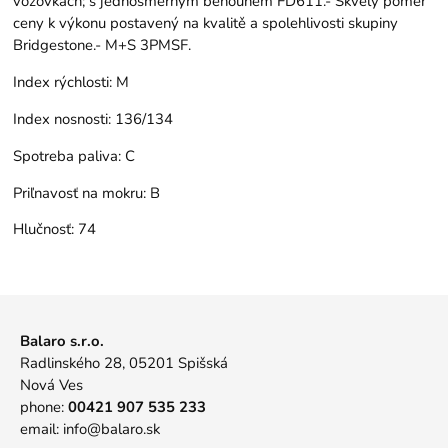
vozovkách; s jednosměrným běhounem FD611.- Skvělý poměr
ceny k výkonu postavený na kvalitě a spolehlivosti skupiny
Bridgestone.- M+S 3PMSF.
Index rýchlosti:
M
Index nosnosti:
136/134
Spotreba paliva:
C
Priľnavosť na mokru:
B
Hlučnosť:
74
Balaro s.r.o.
Radlinského 28, 05201 Spišská
Nová Ves
phone:
00421 907 535 233
email:
info@balaro.sk