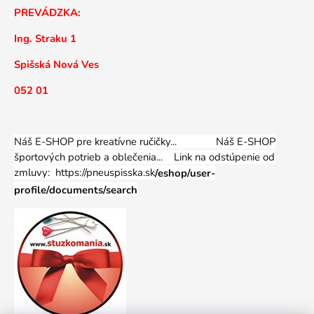
PREVÁDZKA:
Ing. Straku 1
Spišská Nová Ves
052 01
Náš E-SHOP pre kreatívne ručičky... Náš E-SHOP
športových potrieb a oblečenia...
Link na odstúpenie od
zmluvy: https://pneuspisska.sk
/eshop/user-
profile/documents/search