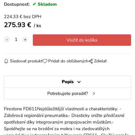
Dostupnosť:
Skladom
224.33
€
bez DPH
275.93
€
ks
Sledovať produkt
Pridať do obľúbených
Zdielať
Popis
Potrebujete poradiť?
Firestone FD611Nejdůležitější vlastnosti a charakteristiky: -
Záběrová regionální pneumatika.- Drasticky snižte předčasné
opotřebení díky integrovaným propojovacím můstkům.-
Spoléhejte se na brzdění za mokra i na zledovatělých