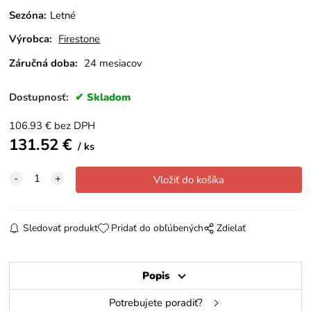
Sezóna
:
Letné
Výrobca:
Firestone
Záručná doba:
24 mesiacov
Dostupnosť:
Skladom
106.93
€
bez DPH
131.52
€
ks
Sledovať produkt
Pridať do obľúbených
Zdielať
Popis
Potrebujete poradiť?