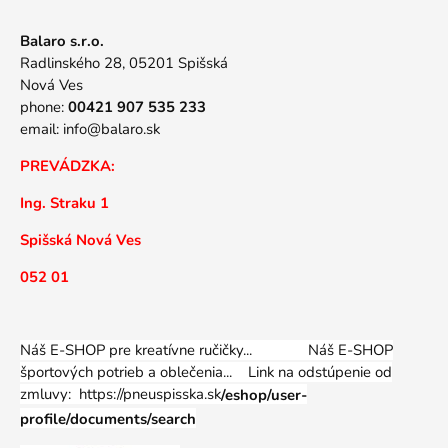
Balaro s.r.o.
Radlinského 28, 05201 Spišská
Nová Ves
phone:
00421 907 535 233
email:
info@balaro.sk
PREVÁDZKA:
Ing. Straku 1
Spišská Nová Ves
052 01
Náš E-SHOP pre kreatívne ručičky... Náš E-SHOP
športových potrieb a oblečenia...
Link na odstúpenie od
zmluvy: https://pneuspisska.sk
/eshop/user-
profile/documents/search