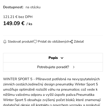
Dostupnosť:
na otázku
121.21
€
bez DPH
149.09
€
ks
Sledovať produkt
Pridať do obľúbených
Zdielať
Popis
Potrebujete poradiť?
WINTER SPORT 5 - Přilnavost potřebná na nevyzpytatelných
zimních cestách.Jedinečný design pneumatiky Winter Sport 5
umožňuje optimálně rozložit váhu na pneumatice; což vede k
nižšímu valivému odporu a vyšší úspoře paliva.Pneumatika
Winter Sport 5 obsahuje zvýšený počet bloků; které znamenají
dodatečné okraje při kontaktu s povrchem vozovky a poskytují