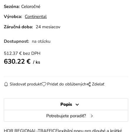
Sezóna
:
Celoročné
Výrobca:
Continental
Záručná doba:
24 mesiacov
Dostupnosť:
na otázku
512.37
€
bez DPH
630.22
€
ks
Sledovať produkt
Pridať do obľúbených
Zdielať
Popis
Potrebujete poradiť?
HDR REGIONAL-TRAFFICFlexibilní pneu pro dlouhé a krátké