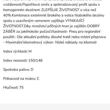
vzdálenosti.PopisNová směs a optimalizovaný profil spolu s
homogenním dezénem ZLEPŠUJE ŽIVOTNOST o více než
40%.Kombinace extrémně širokého a velice hlubokého dezénu
spolu s uzavřeným ramenem zajišťuje VYNIKAJÍCÍ
ŽIVOTNOST.Díky množství příčných hran je zajištěn DOBRÝ
ZÁBĚR za jakéhokoliv počasí.Vlastnosti- Pneu pro regionální
použití:- Dle aktuální potřeby dlouhé tratě nebo místní přeprava
- Maximální kilometrový výkon- Nízké náklady na kilometr
Index rýchlosti:
M
Index nosnosti:
150/148
Spotreba paliva:
D
Priľnavosť na mokru:
C
Hlučnosť:
75