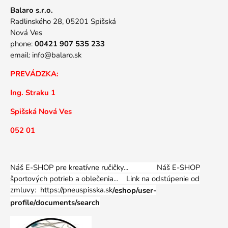
Balaro s.r.o.
Radlinského 28, 05201 Spišská
Nová Ves
phone:
00421 907 535 233
email:
info@balaro.sk
PREVÁDZKA:
Ing. Straku 1
Spišská Nová Ves
052 01
Náš E-SHOP pre kreatívne ručičky... Náš E-SHOP
športových potrieb a oblečenia...
Link na odstúpenie od
zmluvy: https://pneuspisska.sk
/eshop/user-
profile/documents/search