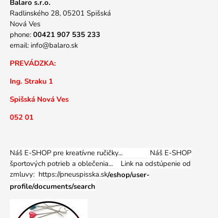
Balaro s.r.o.
Radlinského 28, 05201 Spišská
Nová Ves
phone:
00421 907 535 233
email:
info@balaro.sk
PREVÁDZKA:
Ing. Straku 1
Spišská Nová Ves
052 01
Náš E-SHOP pre kreatívne ručičky... Náš E-SHOP
športových potrieb a oblečenia...
Link na odstúpenie od
zmluvy: https://pneuspisska.sk
/eshop/user-
profile/documents/search