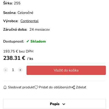
Šírka:
255
Sezóna
:
Celoročné
Výrobca:
Continental
Záručná doba:
24 mesiacov
Dostupnosť:
Skladom
193.75
€
bez DPH
238.31
€
ks
Sledovať produkt
Pridať do obľúbených
Zdielať
Popis