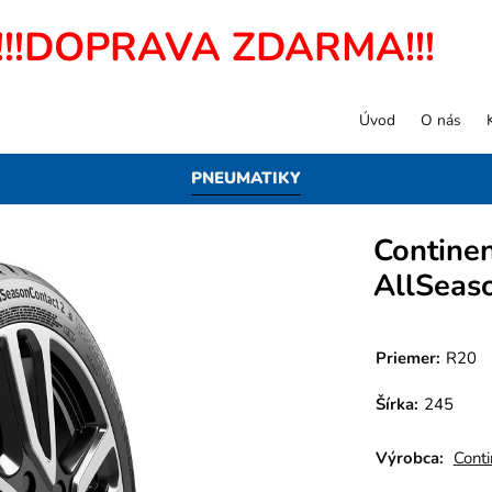
!!!DOPRAVA ZDARMA!!!
Úvod
O nás
PNEUMATIKY
Contine
AllSeas
Priemer:
R20
Šírka:
245
Výrobca:
Conti