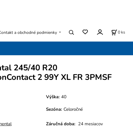
0
ks
Kontakt a obchodné podmienky
ntal 245/40 R20
onContact 2 99Y XL FR 3PMSF
Výška:
40
Sezóna
:
Celoročné
nental
Záručná doba:
24 mesiacov