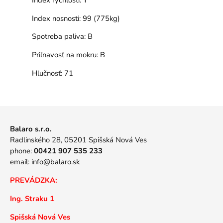
Index nosnosti:
99 (775kg)
Spotreba paliva:
B
Priľnavosť na mokru:
B
Hlučnosť:
71
Balaro s.r.o.
Radlinského 28, 05201 Spišská Nová Ves
phone:
00421 907 535 233
email:
info@balaro.sk
PREVÁDZKA:
Ing. Straku 1
Spišská Nová Ves